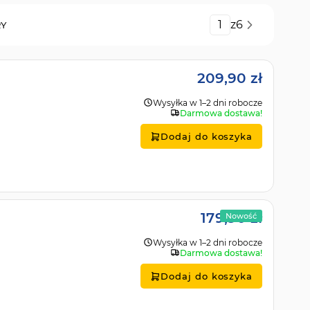
Strona
z
6
RY
209,90 zł
Wysyłka w 1–2 dni robocze
Darmowa dostawa!
Dodaj do koszyka
179,90 zł
Nowość
Wysyłka w 1–2 dni robocze
Darmowa dostawa!
Dodaj do koszyka