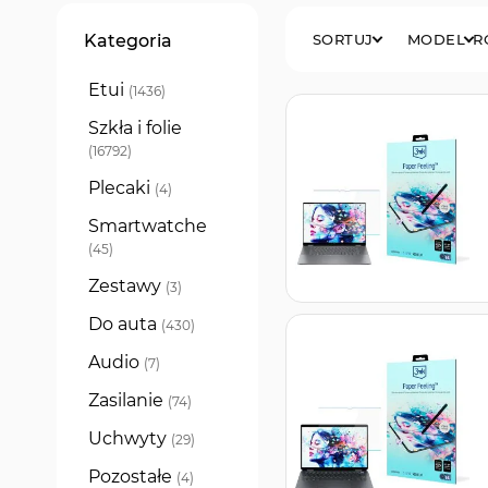
Filtry
Kategoria
SORTUJ
MODEL
R
Etui
produkty
1436
Szkła i folie
produkty
16792
Plecaki
produkty
4
Smartwatche
produkty
45
Zestawy
produkty
3
Do auta
produkty
430
Audio
produkty
7
Zasilanie
produkty
74
Uchwyty
produkty
29
Pozostałe
produkty
4