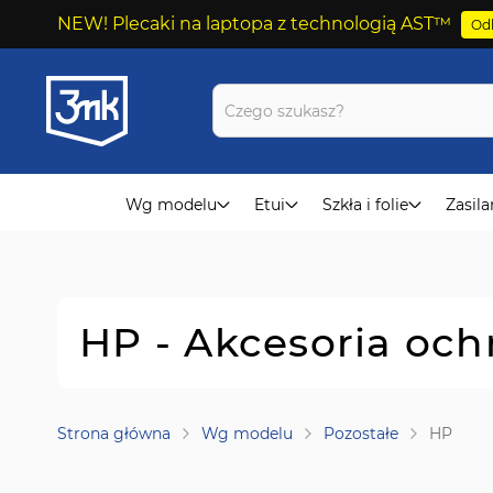
NEW! Plecaki na laptopa z technologią AST™
Odk
Przejdź
do
treści
Wg modelu
Etui
Szkła i folie
Zasila
HP - Akcesoria oc
Strona główna
Wg modelu
Pozostałe
HP