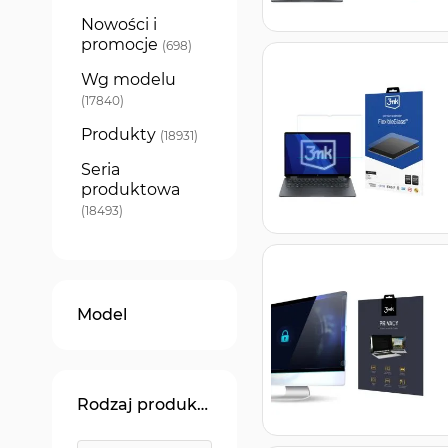
Nowości i
promocje
produkty
698
Wg modelu
produkty
17840
Produkty
produkty
18931
Seria
produktowa
produkty
18493
Model
Rodzaj produktu