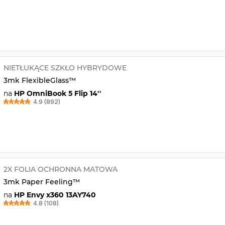
NIETŁUKĄCE SZKŁO HYBRYDOWE
3mk FlexibleGlass™
na
HP OmniBook 5 Flip 14''
4.9 (892)
2X FOLIA OCHRONNA MATOWA
3mk Paper Feeling™
na
HP Envy x360 13AY740
4.8 (108)