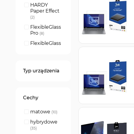
HARDY
Paper Effect
produkty
2
FlexibleGlass
Pro
produkty
8
FlexibleGlass
produkty
16
Paper
Feeling
produkty
8
Typ urządzenia
Privacy 2-
way
produkty
47
Cechy
matowe
produkty
10
hybrydowe
produkty
35