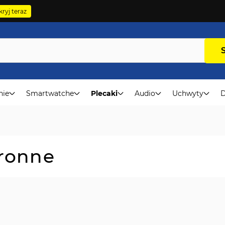
ryj teraz
nie
Smartwatche
Plecaki
Audio
Uchwyty
D
hronne