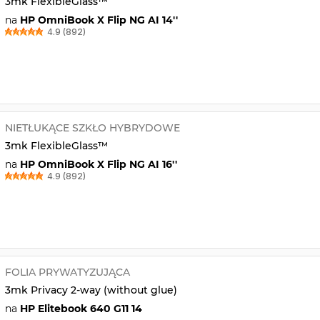
3mk FlexibleGlass™
na
HP OmniBook X Flip NG AI 14''
4.9 (892)
NIETŁUKĄCE SZKŁO HYBRYDOWE
3mk FlexibleGlass™
na
HP OmniBook X Flip NG AI 16''
4.9 (892)
FOLIA PRYWATYZUJĄCA
3mk Privacy 2-way (without glue)
na
HP Elitebook 640 G11 14