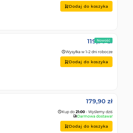
Dodaj do koszyka
119,90 zł
Nowość
Wysyłka w 1–2 dni robocze
Dodaj do koszyka
179,90 zł
Kup do
21:00
- Wyślemy dziś
Darmowa dostawa!
Dodaj do koszyka