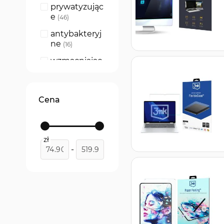
prywatyzując
e
produkty
46
antybakteryj
ne
produkty
16
wzmacniając
e
produkty
35
Cena
zł
-