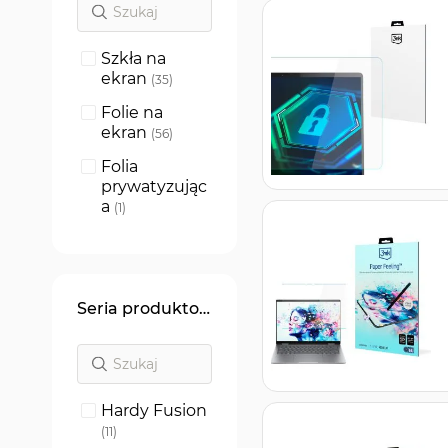
Szkła na
ekran
produkty
35
Folie na
ekran
produkty
56
Folia
prywatyzując
a
produkt
1
Seria produktowa
Hardy Fusion
produkty
11