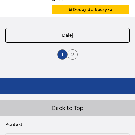
Dodaj do koszyka
Strona
Dalej
Aktualnie czytasz stronę
Strona
1
2
Back to Top
Kontakt