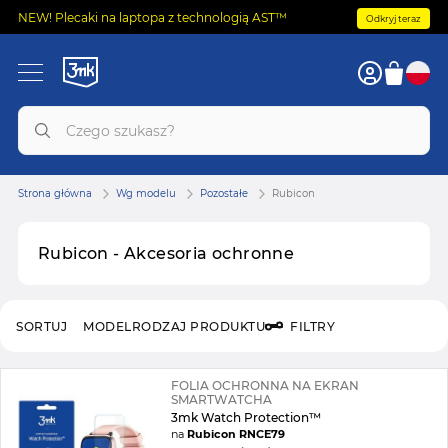
NEW! Plecaki na laptopa z technologią AST™
Odkryj teraz
Strona główna
Wg modelu
Pozostałe
Rubicon
Rubicon - Akcesoria ochronne
SORTUJ
MODEL
RODZAJ PRODUKTU
FILTRY
FOLIA OCHRONNA NA EKRAN
SMARTWATCHA
3mk Watch Protection™
na
Rubicon RNCE79