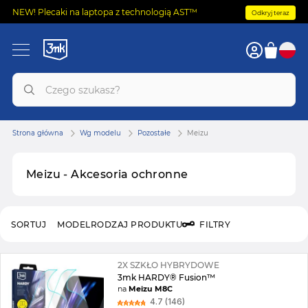
NEW! Plecaki na laptopa z technologią AST™
Odkryj teraz
Strona główna
Wg modelu
Pozostałe
Meizu
Meizu - Akcesoria ochronne
SORTUJ
MODEL
RODZAJ PRODUKTU
FILTRY
2X SZKŁO HYBRYDOWE
3mk HARDY® Fusion™
na
Meizu M8C
4.7 (146)