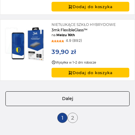
Dodaj do koszyka
NIETŁUKĄCE SZKŁO HYBRYDOWE
3mk FlexibleGlass™
na
Meizu 16th
4.9 (892)
39,90 zł
Wysyłka w 1–2 dni robocze
Dodaj do koszyka
Strona
Dalej
Aktualnie czytasz stronę
Strona
1
2