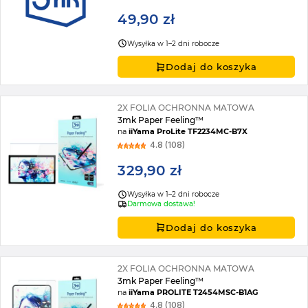
49,90 zł
Wysyłka w 1–2 dni robocze
Dodaj do koszyka
2X FOLIA OCHRONNA MATOWA
3mk Paper Feeling™
na
iiYama ProLite TF2234MC-B7X
4.8 (108)
329,90 zł
Wysyłka w 1–2 dni robocze
Darmowa dostawa!
Dodaj do koszyka
2X FOLIA OCHRONNA MATOWA
3mk Paper Feeling™
na
iiYama PROLITE T2454MSC-B1AG
4.8 (108)