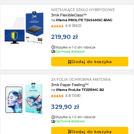
NIETŁUKĄCE SZKŁO HYBRYDOWE
3mk FlexibleGlass™
na
iiYama PROLITE T2454MSC-B1AG
4.9 (892)
219,90 zł
Wysyłka w 1–2 dni robocze
Darmowa dostawa!
Dodaj do koszyka
2X FOLIA OCHRONNA MATOWA
3mk Paper Feeling™
na
iiYama ProLite TF2215MC-B2
4.8 (108)
329,90 zł
Wysyłka w 1–2 dni robocze
Darmowa dostawa!
Dodaj do koszyka