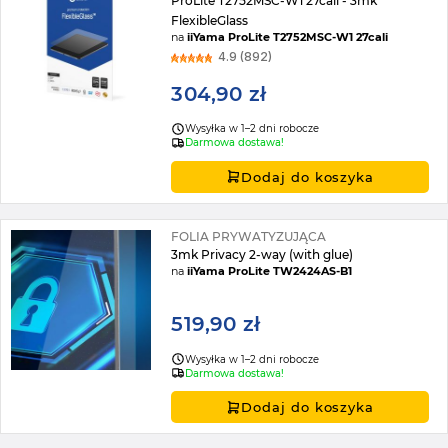
ProLite T2752MSC-W1 27cali - 3mk
FlexibleGlass
na
iiYama ProLite T2752MSC-W1 27cali
4.9 (892)
304,90 zł
Wysyłka w 1–2 dni robocze
Darmowa dostawa!
Dodaj do koszyka
FOLIA PRYWATYZUJĄCA
3mk Privacy 2-way (with glue)
na
iiYama ProLite TW2424AS-B1
519,90 zł
Wysyłka w 1–2 dni robocze
Darmowa dostawa!
Dodaj do koszyka