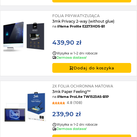
FOLIA PRYWATYZUJĄCA
3mk Privacy 2-way (without glue)
na
iiYama Prolite E2273HDS-B1
439,90 zł
Wysyłka w 1–2 dni robocze
Darmowa dostawa!
Dodaj do koszyka
2X FOLIA OCHRONNA MATOWA
3mk Paper Feeling™
na
iiYama ProLite TW1523AS-B1P
4.8 (108)
239,90 zł
Wysyłka w 1–2 dni robocze
Darmowa dostawa!