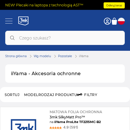
NEW! Plecaki na laptopa z technologią AST™
Odkryj teraz
Strona główna
Wg modelu
Pozostałe
iiYama
iiYama - Akcesoria ochronne
SORTUJ
MODEL
RODZAJ PRODUKTU
FILTRY
MATOWA FOLIA OCHRONNA
3mk SilkyMatt Pro™
na
iiYama ProLite TF2215MC-B2
4.9 (591)