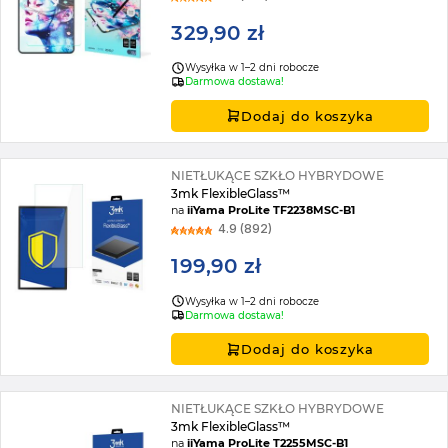
329,90 zł
Wysyłka w 1–2 dni robocze
Darmowa dostawa!
Dodaj do koszyka
NIETŁUKĄCE SZKŁO HYBRYDOWE
3mk FlexibleGlass™
na
iiYama ProLite TF2238MSC-B1
4.9 (892)
199,90 zł
Wysyłka w 1–2 dni robocze
Darmowa dostawa!
Dodaj do koszyka
NIETŁUKĄCE SZKŁO HYBRYDOWE
3mk FlexibleGlass™
na
iiYama ProLite T2255MSC-B1