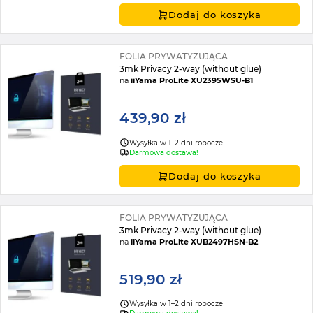
Dodaj do koszyka
FOLIA PRYWATYZUJĄCA
3mk Privacy 2-way (without glue)
na
iiYama ProLite XU2395WSU-B1
439,90 zł
Wysyłka w 1–2 dni robocze
Darmowa dostawa!
Dodaj do koszyka
FOLIA PRYWATYZUJĄCA
3mk Privacy 2-way (without glue)
na
iiYama ProLite XUB2497HSN-B2
519,90 zł
Wysyłka w 1–2 dni robocze