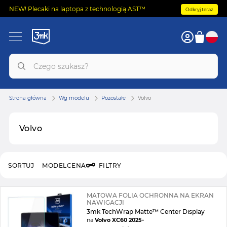
NEW! Plecaki na laptopa z technologią AST™
Odkryj teraz
Strona główna
Wg modelu
Pozostałe
Volvo
Volvo
SORTUJ
MODEL
CENA
FILTRY
MATOWA FOLIA OCHRONNA NA EKRAN
NAWIGACJI
3mk TechWrap Matte™ Center Display
na
Volvo XC60 2025-