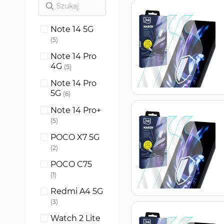
Note 14 5G
produkty
5
Note 14 Pro
4G
produkty
5
Note 14 Pro
5G
produkty
6
Note 14 Pro+
produkty
5
POCO X7 5G
produkty
2
POCO C75
produkt
1
Redmi A4 5G
produkty
3
Watch 2 Lite