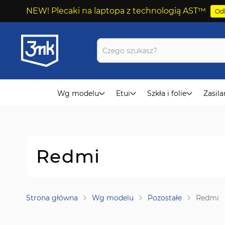
NEW! Plecaki na laptopa z technologią AST™
Odk
Przejdź
do
treści
Wg modelu
Etui
Szkła i folie
Zasila
Redmi
Strona główna
Wg modelu
Pozostałe
Redmi