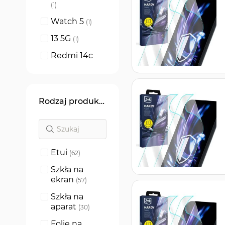
produkt
1
Watch 5
produkt
1
13 5G
produkt
1
Redmi 14c
produkty
2
13 4G
produkt
1
K60 Pro
produkty
2
Rodzaj produktu
Redmi Pad
SE 4G
produkt
1
A2
produkty
2
Etui
produkty
62
A3
produkty
3
Szkła na
Pad
produkt
ekran
1
produkty
57
Pad 2
produkty
Szkła na
2
aparat
produkty
30
Poco C65
produkt
1
Folie na