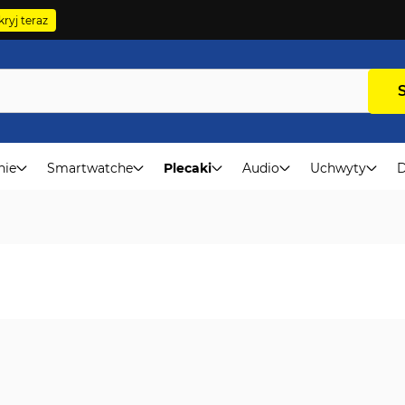
ryj teraz
nie
Smartwatche
Plecaki
Audio
Uchwyty
D