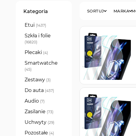
Filtry
Kategoria
SORTUJ
MARKA
M
Etui
produkty
1437
Szkła i folie
produkty
16820
Plecaki
produkty
4
Smartwatche
produkty
45
Zestawy
produkty
3
Do auta
produkty
457
Audio
produkty
7
Zasilanie
produkty
73
Uchwyty
produkty
29
Pozostałe
produkty
4