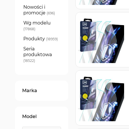
Nowości i
promocje
produkty
696
Wg modelu
produkty
17868
Produkty
produkty
18959
Seria
produktowa
produkty
18522
Marka
Model