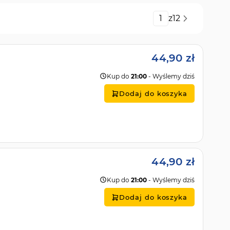
Strona
z
12
44,90 zł
Kup do
21:00
- Wyślemy dziś
Dodaj do koszyka
44,90 zł
Kup do
21:00
- Wyślemy dziś
Dodaj do koszyka