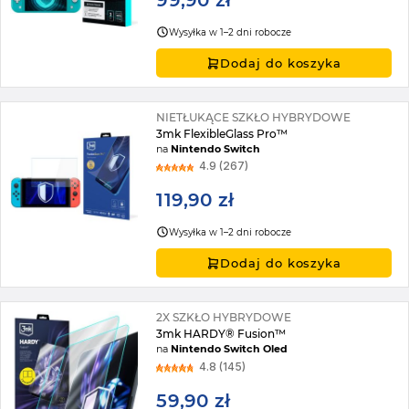
99,90 zł
Wysyłka w 1–2 dni robocze
Dodaj do koszyka
NIETŁUKĄCE SZKŁO HYBRYDOWE
3mk FlexibleGlass Pro™
na
Nintendo Switch
4.9 (267)
119,90 zł
Wysyłka w 1–2 dni robocze
Dodaj do koszyka
2X SZKŁO HYBRYDOWE
3mk HARDY® Fusion™
na
Nintendo Switch Oled
4.8 (145)
59,90 zł