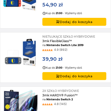
54,90 zł
Kup do
21:00
- Wyślemy dziś
Dodaj do koszyka
NIETŁUKĄCE SZKŁO HYBRYDOWE
3mk FlexibleGlass™
na
Nintendo Switch Lite 2019
4.9 (892)
39,90 zł
Kup do
21:00
- Wyślemy dziś
Dodaj do koszyka
2X SZKŁO HYBRYDOWE
3mk HARDY® Fusion™
na
Nintendo Switch 2
4.8 (145)