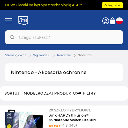
NEW! Plecaki na laptopa z technologią AST™
Odkryj teraz
Strona główna
Wg modelu
Pozostałe
Nintendo
Nintendo - Akcesoria ochronne
SORTUJ
MODEL
RODZAJ PRODUKTU
FILTRY
2X SZKŁO HYBRYDOWE
3mk HARDY® Fusion™
na
Nintendo Switch Lite 2019
4.8 (145)