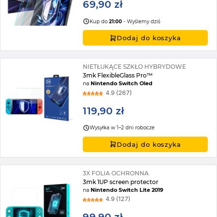
69,90 zł
Kup do
21:00
- Wyślemy dziś
Dodaj do koszyka
NIETŁUKĄCE SZKŁO HYBRYDOWE
3mk FlexibleGlass Pro™
na
Nintendo Switch Oled
4.9 (267)
119,90 zł
Wysyłka w 1–2 dni robocze
Dodaj do koszyka
3X FOLIA OCHRONNA
3mk 1UP screen protector
na
Nintendo Switch Lite 2019
4.9 (127)