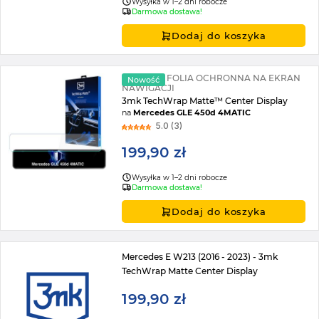
Wysyłka w 1–2 dni robocze
Darmowa dostawa!
Dodaj do koszyka
MATOWA FOLIA OCHRONNA NA EKRAN
Nowość
NAWIGACJI
3mk TechWrap Matte™ Center Display
na
Mercedes GLE 450d 4MATIC
5.0 (3)
199,90 zł
Wysyłka w 1–2 dni robocze
Darmowa dostawa!
Dodaj do koszyka
Mercedes E W213 (2016 - 2023) - 3mk
TechWrap Matte Center Display
199,90 zł