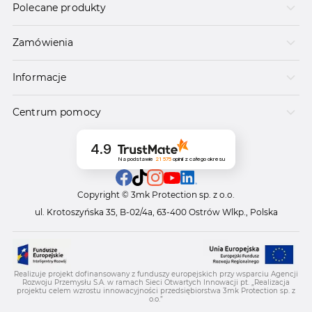
Polecane produkty
Zamówienia
Informacje
Centrum pomocy
4.9
Na podstawie
21 575
opinii
z całego okresu
Copyright © 3mk Protection sp. z o.o.
ul. Krotoszyńska 35, B-02/4a, 63-400 Ostrów Wlkp., Polska
Realizuje projekt dofinansowany z funduszy europejskich przy wsparciu Agencji
Rozwoju Przemysłu S.A. w ramach Sieci Otwartych Innowacji pt. „Realizacja
projektu celem wzrostu innowacyjności przedsiębiorstwa 3mk Protection sp. z
o.o.”