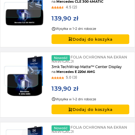
na
Mercedes CLE 300 4MATIC
4.5 (2)
139,90 zł
Wysyłka w 1–2 dni robocze
Dodaj do koszyka
MATOWA FOLIA OCHRONNA NA EKRAN
Nowość
NAWIGACJI
3mk TechWrap Matte™ Center Display
na
Mercedes E 220d AMG
5.0 (3)
139,90 zł
Wysyłka w 1–2 dni robocze
Dodaj do koszyka
MATOWA FOLIA OCHRONNA NA EKRAN
Nowość
NAWIGACJI