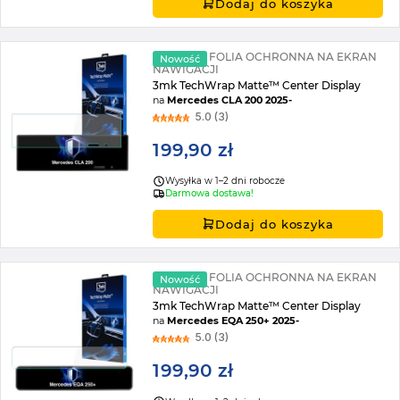
Dodaj do koszyka
MATOWA FOLIA OCHRONNA NA EKRAN
Nowość
NAWIGACJI
3mk TechWrap Matte™ Center Display
na
Mercedes CLA 200 2025-
5.0 (3)
199,90 zł
Wysyłka w 1–2 dni robocze
Darmowa dostawa!
Dodaj do koszyka
MATOWA FOLIA OCHRONNA NA EKRAN
Nowość
NAWIGACJI
3mk TechWrap Matte™ Center Display
na
Mercedes EQA 250+ 2025-
5.0 (3)
199,90 zł