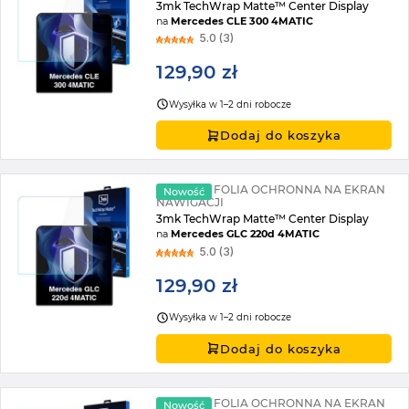
3mk TechWrap Matte™ Center Display
na
Mercedes CLE 300 4MATIC
5.0 (3)
129,90 zł
Wysyłka w 1–2 dni robocze
Dodaj do koszyka
MATOWA FOLIA OCHRONNA NA EKRAN
Nowość
NAWIGACJI
3mk TechWrap Matte™ Center Display
na
Mercedes GLC 220d 4MATIC
5.0 (3)
129,90 zł
Wysyłka w 1–2 dni robocze
Dodaj do koszyka
MATOWA FOLIA OCHRONNA NA EKRAN
Nowość