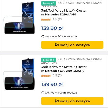
MATOWA FOLIA OCHRONNA NA EKRAN
Nowość
ZEGARÓW
3mk TechWrap Matte™ Cluster
na
Mercedes E 220d AMG
4.5 (2)
139,90 zł
Wysyłka w 1–2 dni robocze
Dodaj do koszyka
MATOWA FOLIA OCHRONNA NA EKRAN
Nowość
ZEGARÓW
3mk TechWrap Matte™ Cluster
na
Mercedes GLC 220d 4MATIC
4.5 (2)
139,90 zł
Wysyłka w 1–2 dni robocze
Dodaj do koszyka