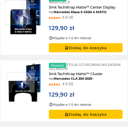
NAWIGACJI
3mk TechWrap Matte™ Center Display
na
Mercedes Klasa S 450d 4 MATIC
5.0 (3)
129,90 zł
Wysyłka w 1–2 dni robocze
Dodaj do koszyka
MATOWA FOLIA OCHRONNA NA EKRAN
Nowość
ZEGARÓW
3mk TechWrap Matte™ Cluster
na
Mercedes CLA 200 2025-
4.5 (2)
129,90 zł
Wysyłka w 1–2 dni robocze
Dodaj do koszyka