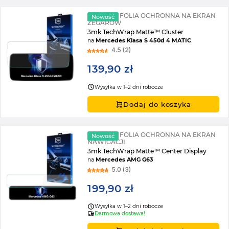
MATOWA FOLIA OCHRONNA NA EKRAN
Nowość
ZEGARÓW
3mk TechWrap Matte™ Cluster
na
Mercedes Klasa S 450d 4 MATIC
4.5 (2)
139,90 zł
Wysyłka w 1–2 dni robocze
Dodaj do koszyka
MATOWA FOLIA OCHRONNA NA EKRAN
Nowość
NAWIGACJI
3mk TechWrap Matte™ Center Display
na
Mercedes AMG G63
5.0 (3)
199,90 zł
Wysyłka w 1–2 dni robocze
Darmowa dostawa!