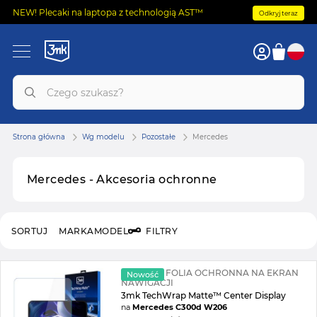
NEW! Plecaki na laptopa z technologią AST™
Odkryj teraz
Strona główna
Wg modelu
Pozostałe
Mercedes
Mercedes - Akcesoria ochronne
SORTUJ
MARKA
MODEL
FILTRY
MATOWA FOLIA OCHRONNA NA EKRAN
Nowość
NAWIGACJI
3mk TechWrap Matte™ Center Display
na
Mercedes C300d W206