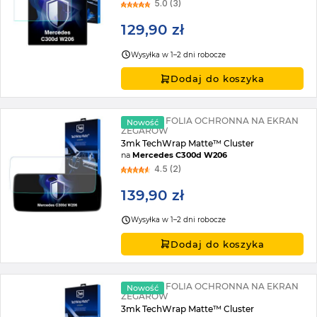
5.0 (3)
129,90 zł
Wysyłka w 1–2 dni robocze
Dodaj do koszyka
MATOWA FOLIA OCHRONNA NA EKRAN
Nowość
ZEGARÓW
3mk TechWrap Matte™ Cluster
na
Mercedes C300d W206
4.5 (2)
139,90 zł
Wysyłka w 1–2 dni robocze
Dodaj do koszyka
MATOWA FOLIA OCHRONNA NA EKRAN
Nowość
ZEGARÓW
3mk TechWrap Matte™ Cluster