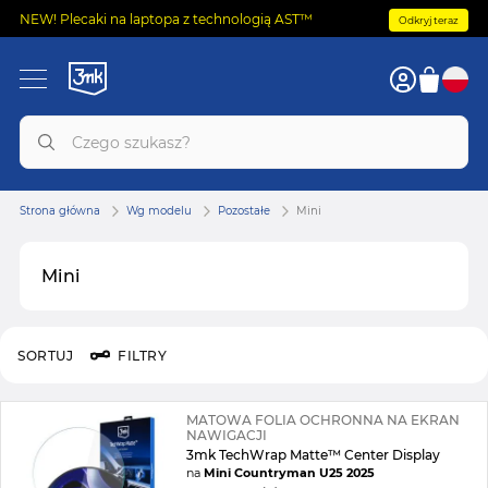
NEW! Plecaki na laptopa z technologią AST™
Odkryj teraz
Strona główna
Wg modelu
Pozostałe
Mini
Mini
SORTUJ
FILTRY
MATOWA FOLIA OCHRONNA NA EKRAN
NAWIGACJI
3mk TechWrap Matte™ Center Display
na
Mini Countryman U25 2025