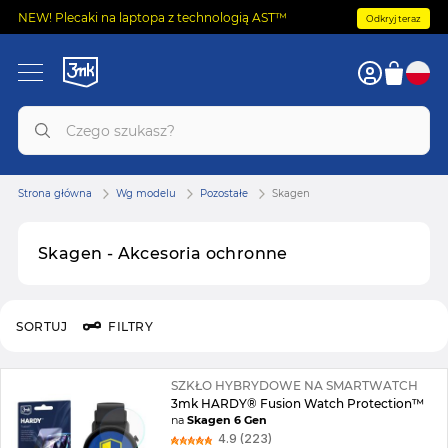
NEW! Plecaki na laptopa z technologią AST™
Odkryj teraz
Strona główna
Wg modelu
Pozostałe
Skagen
Skagen - Akcesoria ochronne
SORTUJ
FILTRY
SZKŁO HYBRYDOWE NA SMARTWATCH
3mk HARDY® Fusion Watch Protection™
na
Skagen 6 Gen
4.9 (223)