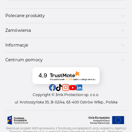
Polecane produkty
Zamówienia
Informacje
Centrum pomocy
4.9
Na podstawie
21 575
opinii
z całego okresu
Copyright © 3mk Protection sp. z o.o.
ul. Krotoszyńska 35, B-02/4a, 63-400 Ostrów Wlkp., Polska
Realizuje projekt dofinansowany z funduszy europejskich przy wsparciu Agencji
Rozwoju Przemysłu S.A. w ramach Sieci Otwartych Innowacji pt. „Realizacja