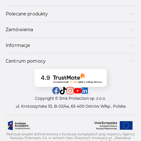
Polecane produkty
Zamówienia
Informacje
Centrum pomocy
4.9
Na podstawie
21 545
opinii
z całego okresu
Copyright © 3mk Protection sp. z o.o.
ul. Krotoszyńska 35, B-02/4a, 63-400 Ostrów Wlkp., Polska
Realizuje projekt dofinansowany z funduszy europejskich przy wsparciu Agencji
Rozwoju Przemysłu S.A. w ramach Sieci Otwartych Innowacji pt. „Realizacja