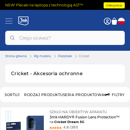
NEW! Plecaki na laptopa z technologią AST™
Odkryj teraz
Strona główna
Wg modelu
Pozostałe
Cricket
Cricket - Akcesoria ochronne
SORTUJ
RODZAJ PRODUKTU
SERIA PRODUKTOWA
FILTRY
SZKŁO NA OBIEKTYW APARATU
3mk HARDY® Fusion Lens Protection™
na
Cricket Dream 5G
4.8 (381)