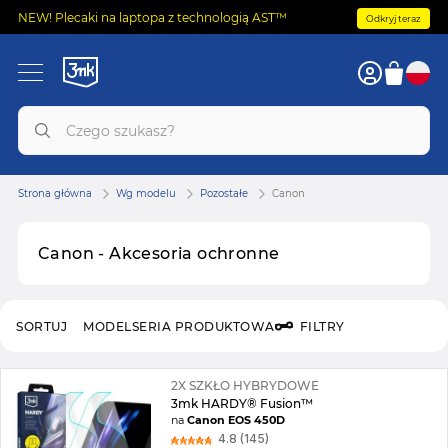
NEW! Plecaki na laptopa z technologią AST™
Odkryj teraz
Strona główna
Wg modelu
Pozostałe
Canon
Canon - Akcesoria ochronne
SORTUJ
MODEL
SERIA PRODUKTOWA
FILTRY
2X SZKŁO HYBRYDOWE
3mk HARDY® Fusion™
na
Canon EOS 450D
4.8 (145)