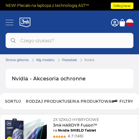
NEW! Plecaki na laptopa z technologią AST™
Odkryj teraz
Strona główna
Wg modelu
Pozostałe
Nvidia
Nvidia - Akcesoria ochronne
SORTUJ
RODZAJ PRODUKTU
SERIA PRODUKTOWA
FILTRY
2X SZKŁO HYBRYDOWE
3mk HARDY® Fusion™
na
Nvidia SHIELD Tablet
4.7 (146)