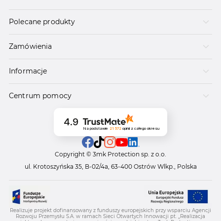
Polecane produkty
Zamówienia
Informacje
Centrum pomocy
4.9
Na podstawie
21 572
opinii
z całego okresu
Copyright © 3mk Protection sp. z o.o.
ul. Krotoszyńska 35, B-02/4a, 63-400 Ostrów Wlkp., Polska
Realizuje projekt dofinansowany z funduszy europejskich przy wsparciu Agencji
Rozwoju Przemysłu S.A. w ramach Sieci Otwartych Innowacji pt. „Realizacja