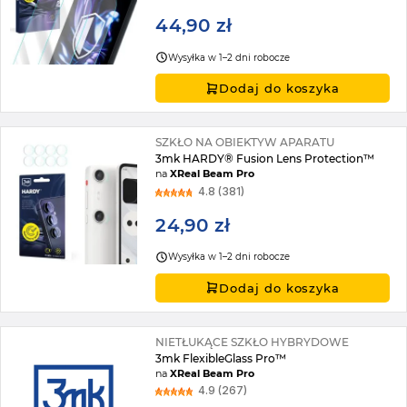
44,90 zł
Wysyłka w 1–2 dni robocze
Dodaj do koszyka
SZKŁO NA OBIEKTYW APARATU
3mk HARDY® Fusion Lens Protection™
na
XReal Beam Pro
4.8 (381)
24,90 zł
Wysyłka w 1–2 dni robocze
Dodaj do koszyka
NIETŁUKĄCE SZKŁO HYBRYDOWE
3mk FlexibleGlass Pro™
na
XReal Beam Pro
4.9 (267)