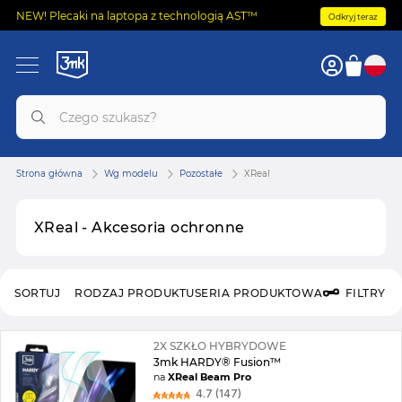
NEW! Plecaki na laptopa z technologią AST™
Odkryj teraz
Strona główna
Wg modelu
Pozostałe
XReal
XReal - Akcesoria ochronne
SORTUJ
RODZAJ PRODUKTU
SERIA PRODUKTOWA
FILTRY
2X SZKŁO HYBRYDOWE
3mk HARDY® Fusion™
na
XReal Beam Pro
4.7 (147)