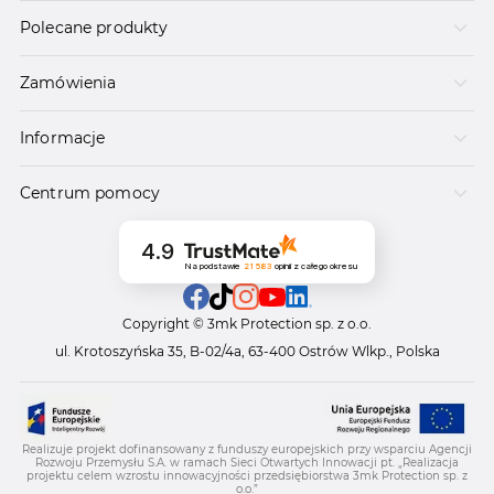
Polecane produkty
Zamówienia
Informacje
Centrum pomocy
4.9
Na podstawie
21 583
opinii
z całego okresu
Copyright © 3mk Protection sp. z o.o.
ul. Krotoszyńska 35, B-02/4a, 63-400 Ostrów Wlkp., Polska
Realizuje projekt dofinansowany z funduszy europejskich przy wsparciu Agencji
Rozwoju Przemysłu S.A. w ramach Sieci Otwartych Innowacji pt. „Realizacja
projektu celem wzrostu innowacyjności przedsiębiorstwa 3mk Protection sp. z
o.o.”