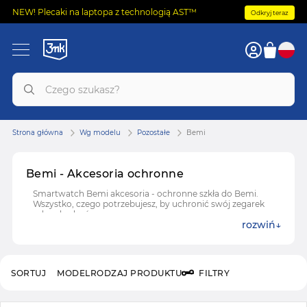
NEW! Plecaki na laptopa z technologią AST™
Odkryj teraz
Strona główna
Wg modelu
Pozostałe
Bemi
Bemi - Akcesoria ochronne
Smartwatch Bemi akcesoria - ochronne szkła do Bemi.
Wszystko, czego potrzebujesz, by uchronić swój zegarek
od uszkodzeń.
rozwiń
SORTUJ
MODEL
RODZAJ PRODUKTU
FILTRY