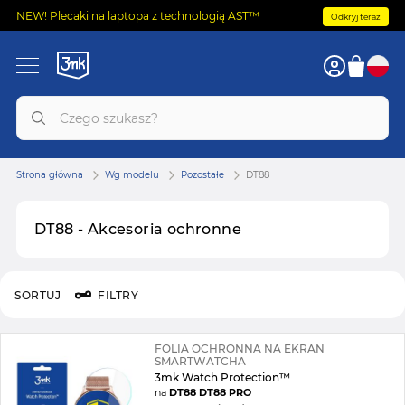
NEW! Plecaki na laptopa z technologią AST™
Odkryj teraz
Strona główna
Wg modelu
Pozostałe
DT88
DT88 - Akcesoria ochronne
SORTUJ
FILTRY
FOLIA OCHRONNA NA EKRAN
SMARTWATCHA
3mk Watch Protection™
na
DT88 DT88 PRO