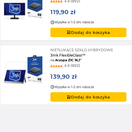
4.9 (892)
119,90 zł
Wysyłka w 1–2 dni robocze
Dodaj do koszyka
NIETŁUKĄCE SZKŁO HYBRYDOWE
3mk FlexibleGlass™
na
Arzopa Z1C 16,1''
4.9 (892)
139,90 zł
Wysyłka w 1–2 dni robocze
Dodaj do koszyka