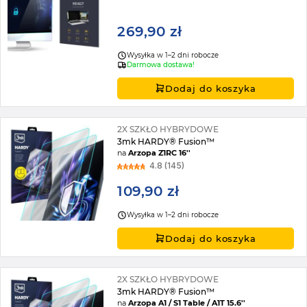
269,90 zł
Wysyłka w 1–2 dni robocze
Darmowa dostawa!
Dodaj do koszyka
2X SZKŁO HYBRYDOWE
3mk HARDY® Fusion™
na
Arzopa Z1RC 16''
4.8 (145)
109,90 zł
Wysyłka w 1–2 dni robocze
Dodaj do koszyka
2X SZKŁO HYBRYDOWE
3mk HARDY® Fusion™
na
Arzopa A1 / S1 Table / A1T 15.6''