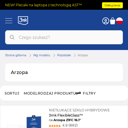
NEW! Plecaki na laptopa z technologią AST™
Odkryj teraz
Strona główna
Wg modelu
Pozostałe
Arzopa
Arzopa
SORTUJ
MODEL
RODZAJ PRODUKTU
FILTRY
NIETŁUKĄCE SZKŁO HYBRYDOWE
3mk FlexibleGlass™
na
Arzopa Z1FC 16.1''
4.9 (892)