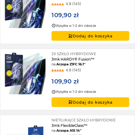
4.8 (145)
109,90 zł
Wysyłka w 1–2 dni robocze
Dodaj do koszyka
2X SZKŁO HYBRYDOWE
3mk HARDY® Fusion™
na
Arzopa Z1FC 16.1''
4.8 (145)
109,90 zł
Wysyłka w 1–2 dni robocze
Dodaj do koszyka
NIETŁUKĄCE SZKŁO HYBRYDOWE
3mk FlexibleGlass™
na
Arzopa A1S 14''