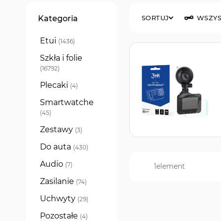
Filtry
Kategoria
SORTUJ
WSZYS
Etui
produkty
1436
Szkła i folie
produkty
16792
Plecaki
produkty
4
Smartwatche
produkty
45
Zestawy
produkty
3
Do auta
produkty
430
Audio
produkty
7
1
element
Zasilanie
produkty
74
Uchwyty
produkty
29
Pozostałe
produkty
4