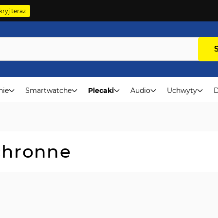
ryj teraz
nie
Smartwatche
Plecaki
Audio
Uchwyty
D
ochronne