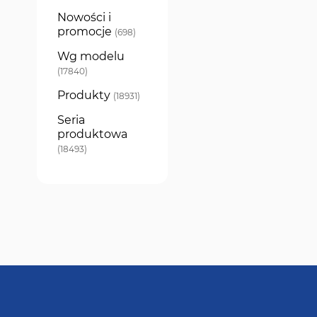
Nowości i
promocje
produkty
698
Wg modelu
produkty
17840
Produkty
produkty
18931
Seria
produktowa
produkty
18493