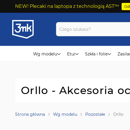
NEW! Plecaki na laptopa z technologią AST™
Odk
Przejdź
do
treści
Wg modelu
Etui
Szkła i folie
Zasila
Orllo - Akcesoria 
Strona główna
Wg modelu
Pozostałe
Orllo