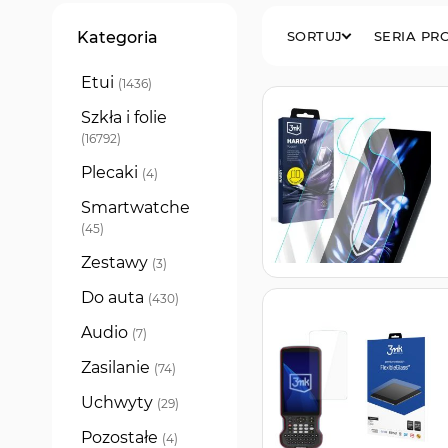
Filtry
Kategoria
SORTUJ
SERIA P
Etui
produkty
1436
Szkła i folie
produkty
16792
Plecaki
produkty
4
Smartwatche
produkty
45
Zestawy
produkty
3
Do auta
produkty
430
Audio
produkty
7
Zasilanie
produkty
74
Uchwyty
produkty
29
Pozostałe
produkty
4