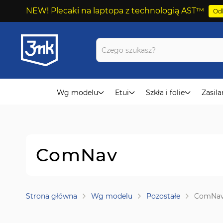
NEW! Plecaki na laptopa z technologią AST™
Odk
Przejdź
do
treści
Wg modelu
Etui
Szkła i folie
Zasila
ComNav
Strona główna
Wg modelu
Pozostałe
ComNa