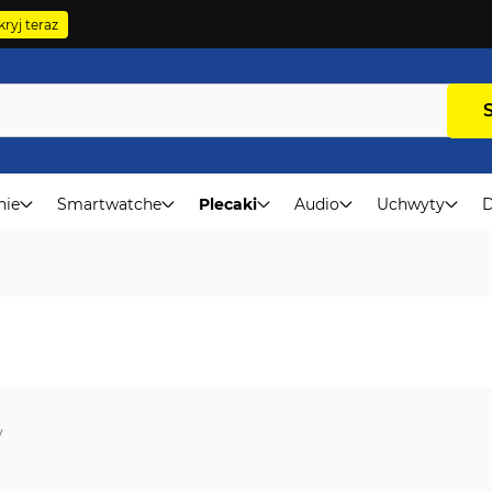
ryj teraz
nie
Smartwatche
Plecaki
Audio
Uchwyty
D
v