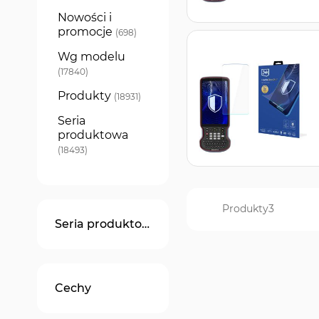
Nowości i
promocje
produkty
698
Wg modelu
produkty
17840
Produkty
produkty
18931
Seria
produktowa
produkty
18493
Produkty
3
Seria produktowa
Cechy