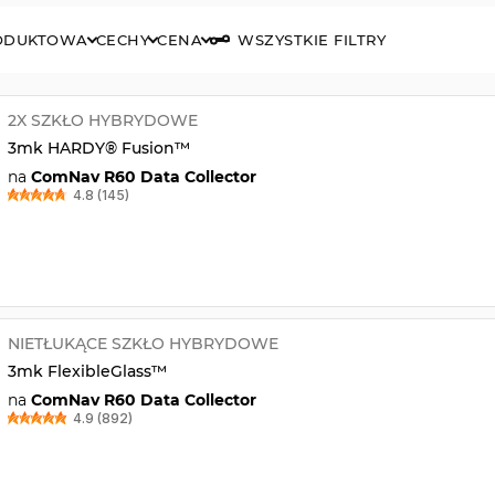
RODUKTOWA
CECHY
CENA
WSZYSTKIE FILTRY
2X SZKŁO HYBRYDOWE
3mk HARDY® Fusion™
na
ComNav R60 Data Collector
4.8 (145)
NIETŁUKĄCE SZKŁO HYBRYDOWE
3mk FlexibleGlass™
na
ComNav R60 Data Collector
4.9 (892)