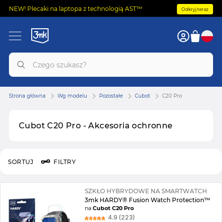
NEW! Plecaki na laptopa z technologią AST™
Odkryj teraz
Strona główna
Wg modelu
Pozostałe
Cubot
C20 Pro
Cubot C20 Pro - Akcesoria ochronne
SORTUJ
FILTRY
SZKŁO HYBRYDOWE NA SMARTWATCH
3mk HARDY® Fusion Watch Protection™
na
Cubot C20 Pro
4.9 (223)