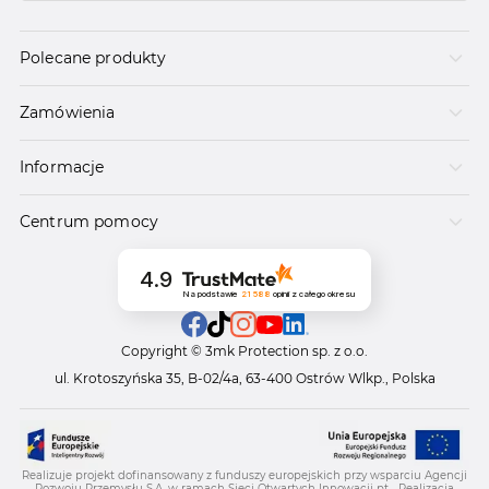
Polecane produkty
Zamówienia
Informacje
Centrum pomocy
4.9
Na podstawie
21 588
opinii
z całego okresu
Copyright © 3mk Protection sp. z o.o.
ul. Krotoszyńska 35, B-02/4a, 63-400 Ostrów Wlkp., Polska
Realizuje projekt dofinansowany z funduszy europejskich przy wsparciu Agencji
Rozwoju Przemysłu S.A. w ramach Sieci Otwartych Innowacji pt. „Realizacja