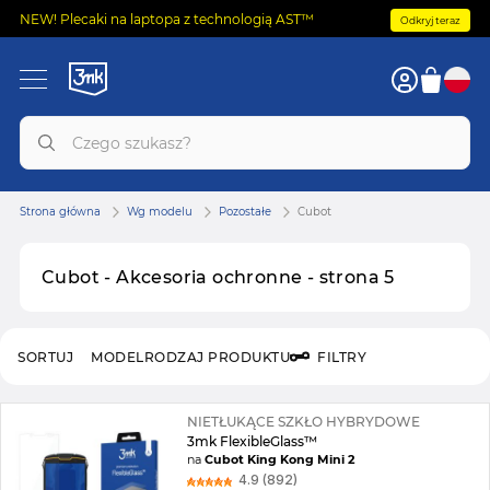
NEW! Plecaki na laptopa z technologią AST™
Odkryj teraz
Strona główna
Wg modelu
Pozostałe
Cubot
Cubot - Akcesoria ochronne - strona 5
SORTUJ
MODEL
RODZAJ PRODUKTU
FILTRY
NIETŁUKĄCE SZKŁO HYBRYDOWE
3mk FlexibleGlass™
na
Cubot King Kong Mini 2
4.9 (892)