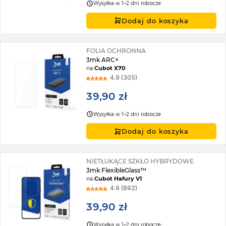
Wysyłka w 1–2 dni robocze
Dodaj do koszyka
FOLIA OCHRONNA
3mk ARC+
na
Cubot X70
4.9 (305)
39,90 zł
Wysyłka w 1–2 dni robocze
Dodaj do koszyka
NIETŁUKĄCE SZKŁO HYBRYDOWE
3mk FlexibleGlass™
na
Cubot Hafury V1
4.9 (892)
39,90 zł
Wysyłka w 1–2 dni robocze