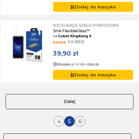
Dodaj do koszyka
NIETŁUKĄCE SZKŁO HYBRYDOWE
3mk FlexibleGlass™
na
Cubot KingKong X
4.9 (892)
39,90 zł
Wysyłka w 1–2 dni robocze
Dodaj do koszyka
Strona
Dalej
Strona
Aktualnie czytasz stronę
Strona
4
5
6
Strona