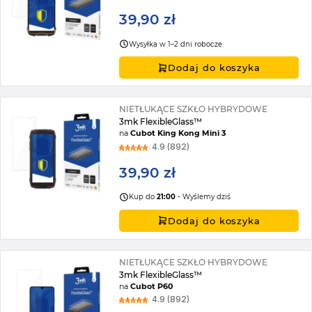
39,90 zł
Wysyłka w 1–2 dni robocze
Dodaj do koszyka
NIETŁUKĄCE SZKŁO HYBRYDOWE
3mk FlexibleGlass™
na
Cubot King Kong Mini 3
4.9 (892)
39,90 zł
Kup do
21:00
- Wyślemy dziś
Dodaj do koszyka
NIETŁUKĄCE SZKŁO HYBRYDOWE
3mk FlexibleGlass™
na
Cubot P60
4.9 (892)