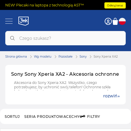
NEW! Plecaki na laptopa z technologią AST™
Odkryj teraz
Strona główna
Wg modelu
Pozostałe
Sony
Sony Xperia XA2
Sony Sony Xperia XA2 - Akcesoria ochronne
Akcesoria do Sony Xperia XA2. Wszystko, czego
potrzebujesz, by uchronić swój telefon! Ochronne szkła
hybrydowe i hartowane, etui i case'y, folie ochronne do
rozwiń
Sony Xperia XA2.
SORTUJ
SERIA PRODUKTOWA
CECHY
FILTRY