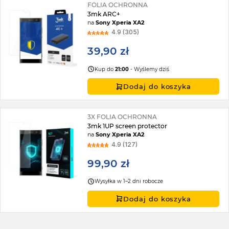
FOLIA OCHRONNA
3mk ARC+
na
Sony Xperia XA2
4.9 (305)
39,90 zł
Kup do
21:00
- Wyślemy dziś
Dodaj do koszyka
3X FOLIA OCHRONNA
3mk 1UP screen protector
na
Sony Xperia XA2
4.9 (127)
99,90 zł
Wysyłka w 1–2 dni robocze
Dodaj do koszyka