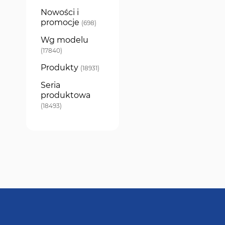
Nowości i
promocje
produkty
698
Wg modelu
produkty
17840
Produkty
produkty
18931
Seria
produktowa
produkty
18493