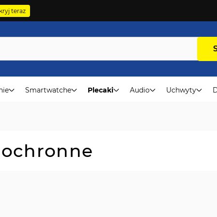
ryj teraz
nie
Smartwatche
Plecaki
Audio
Uchwyty
D
a ochronne