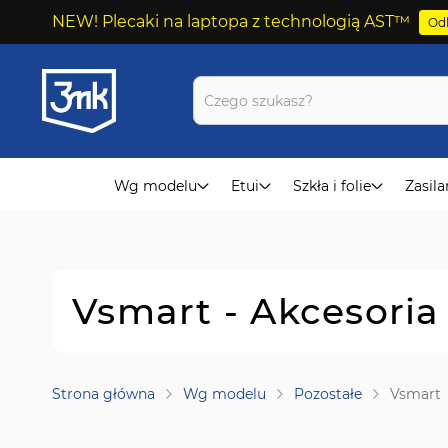
NEW! Plecaki na laptopa z technologią AST™
Odk
Przejdź
do
treści
Wg modelu
Etui
Szkła i folie
Zasila
Vsmart - Akcesori
Strona główna
Wg modelu
Pozostałe
Vsmart