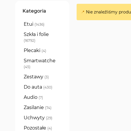
Filtry
Kategoria
Nie znaleźliśmy prod
Etui
produkty
1436
Szkła i folie
produkty
16792
Plecaki
produkty
4
Smartwatche
produkty
45
Zestawy
produkty
3
Do auta
produkty
430
Audio
produkty
7
Zasilanie
produkty
74
Uchwyty
produkty
29
Pozostałe
produkty
4