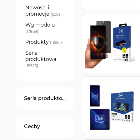
Nowości i
promocje
produkty
698
Wg modelu
produkty
17869
Produkty
produkty
18961
Seria
produktowa
produkty
18523
Seria produktowa
Cechy