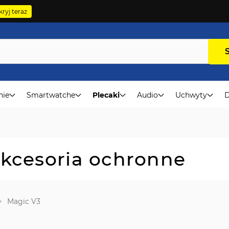
ryj teraz
nie
Smartwatche
Plecaki
Audio
Uchwyty
D
Akcesoria ochronne
Magic V3