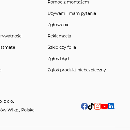
Pomoc z montażem
Używam i mam pytania
Zgłoszenie
prywatności
Reklamacja
ustmate
Szkło czy folia
Zgłoś błąd
a
Zgłoś produkt niebezpieczny
 z o.o.
rów Wlkp., Polska