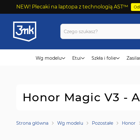
NEW! Plecaki na laptopa z technologią AST™
Odk
Przejdź
do
treści
Wg modelu
Etui
Szkła i folie
Zasila
Honor Magic V3 - 
Strona główna
Wg modelu
Pozostałe
Honor