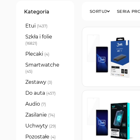
Filtry
Kategoria
SORTUJ
SERIA P
Etui
produkty
1437
Szkła i folie
produkty
16821
Plecaki
produkty
4
Smartwatche
produkty
45
Zestawy
produkty
3
Do auta
produkty
457
Audio
produkty
7
Zasilanie
produkty
74
Uchwyty
produkty
29
Pozostałe
produkty
4