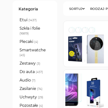
Filtry
Kategoria
SORTUJ
RODZAJ 
Etui
produkty
1437
Szkła i folie
produkty
16819
Plecaki
produkty
4
Smartwatche
produkty
45
Zestawy
produkty
3
Do auta
produkty
457
Audio
produkty
7
Zasilanie
produkty
74
Uchwyty
produkty
29
Pozostałe
produkty
4