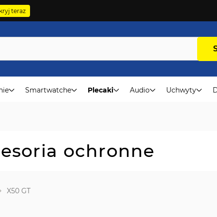
ryj teraz
nie
Smartwatche
Plecaki
Audio
Uchwyty
D
cesoria ochronne
X50 GT