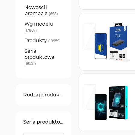
Nowości i
promocje
produkty
698
Wg modelu
produkty
17867
Produkty
produkty
18959
Seria
produktowa
produkty
18521
Rodzaj produktu
Seria produktowa