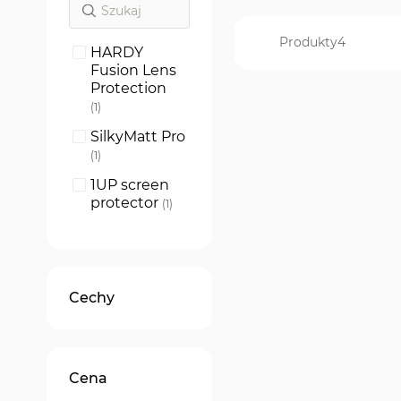
Produkty
4
HARDY
Fusion Lens
Protection
produkt
1
SilkyMatt Pro
produkt
1
1UP screen
protector
produkt
1
ARC+
produkt
1
Cechy
Cena