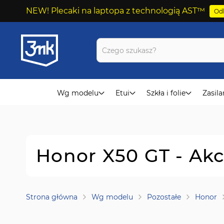
NEW! Plecaki na laptopa z technologią AST™
Odk
Przejdź
do
treści
Wg modelu
Etui
Szkła i folie
Zasila
Honor X50 GT - Ak
Strona główna
Wg modelu
Pozostałe
Honor