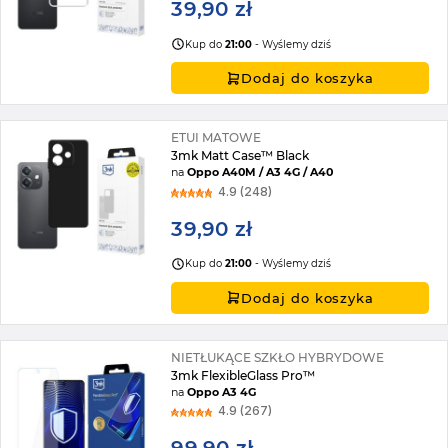
39,90 zł
Kup do
21:00
- Wyślemy dziś
Dodaj do koszyka
ETUI MATOWE
3mk Matt Case™ Black
na
Oppo A40M / A3 4G / A40
4.9 (248)
39,90 zł
Kup do
21:00
- Wyślemy dziś
Dodaj do koszyka
NIETŁUKĄCE SZKŁO HYBRYDOWE
3mk FlexibleGlass Pro™
na
Oppo A3 4G
4.9 (267)