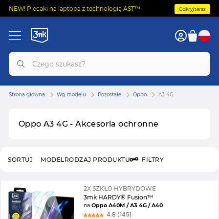
NEW! Plecaki na laptopa z technologią AST™
Odkryj teraz
Strona główna
Wg modelu
Pozostałe
Oppo
A3 4G
Oppo A3 4G - Akcesoria ochronne
SORTUJ
MODEL
RODZAJ PRODUKTU
FILTRY
2X SZKŁO HYBRYDOWE
3mk HARDY® Fusion™
na
Oppo A40M / A3 4G / A40
4.8 (145)