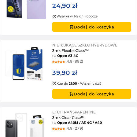
24,90 zł
Wysyłka w 1–2 dni robocze
Dodaj do koszyka
NIETŁUKĄCE SZKŁO HYBRYDOWE
3mk FlexibleGlass™
na
Oppo A3 4G
4.9 (892)
39,90 zł
Kup do
21:00
- Wyślemy dziś
Dodaj do koszyka
ETUI TRANSPARENTNE
3mk Clear Case™
na
Oppo A40M / A3 4G / A40
4.9 (279)