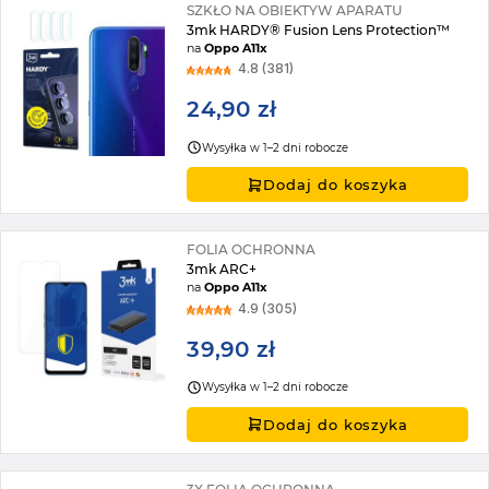
SZKŁO NA OBIEKTYW APARATU
3mk HARDY® Fusion Lens Protection™
na
Oppo A11x
4.8 (381)
24,90 zł
Wysyłka w 1–2 dni robocze
Dodaj do koszyka
FOLIA OCHRONNA
3mk ARC+
na
Oppo A11x
4.9 (305)
39,90 zł
Wysyłka w 1–2 dni robocze
Dodaj do koszyka