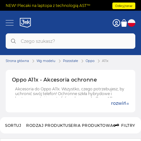
NEW! Plecaki na laptopa z technologią AST™
Odkryj teraz
Strona główna
Wg modelu
Pozostałe
Oppo
A11x
Oppo A11x - Akcesoria ochronne
Akcesoria do Oppo A11x. Wszystko, czego potrzebujesz, by
uchronić swój telefon! Ochronne szkła hybrydowe i
hartowane, etui i case'y, folie ochronne do Oppo A11x.
rozwiń
SORTUJ
RODZAJ PRODUKTU
SERIA PRODUKTOWA
FILTRY