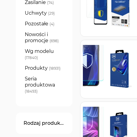
Zasilanie
produkty
74
Uchwyty
produkty
29
Pozostałe
produkty
4
Nowości i
promocje
produkty
698
Wg modelu
produkty
17840
Produkty
produkty
18931
Seria
produktowa
produkty
18493
Rodzaj produktu