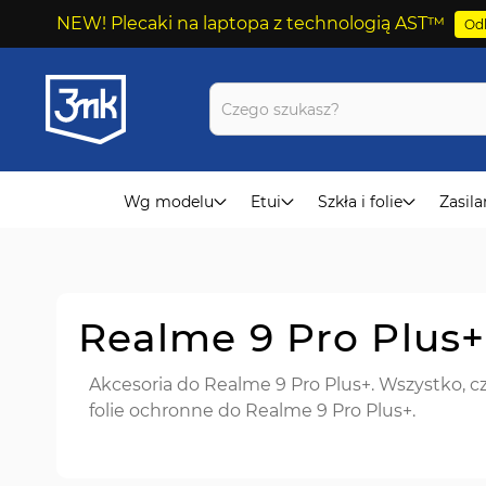
NEW! Plecaki na laptopa z technologią AST™
Odk
Przejdź
do
treści
Wg modelu
Etui
Szkła i folie
Zasila
Realme 9 Pro Plus+
Akcesoria do Realme 9 Pro Plus+. Wszystko, cz
folie ochronne do Realme 9 Pro Plus+.