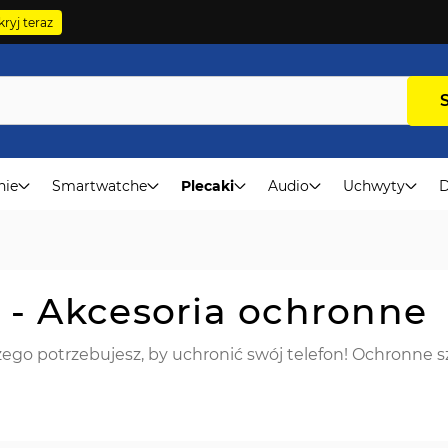
ryj teraz
nie
Smartwatche
Plecaki
Audio
Uchwyty
D
 - Akcesoria ochronne
ego potrzebujesz, by uchronić swój telefon! Ochronne sz