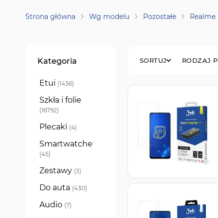
Strona główna
Wg modelu
Pozostałe
Realme
Filtry
Kategoria
SORTUJ
RODZAJ 
Etui
produkty
1436
Szkła i folie
produkty
16792
Plecaki
produkty
4
Smartwatche
produkty
45
Zestawy
produkty
3
Do auta
produkty
430
Audio
produkty
7