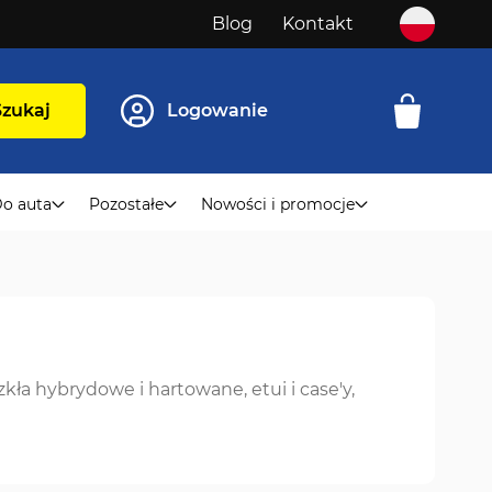
Blog
Kontakt
Szukaj
Logowanie
o auta
Pozostałe
Nowości i promocje
kła hybrydowe i hartowane, etui i case'y,