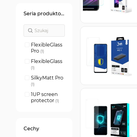
Seria produktowa
FlexibleGlass
Pro
produkt
1
FlexibleGlass
produkt
1
SilkyMatt Pro
produkt
1
1UP screen
protector
produkt
1
SilverProtect
ion+
produkt
1
ARC+
produkt
1
Cechy