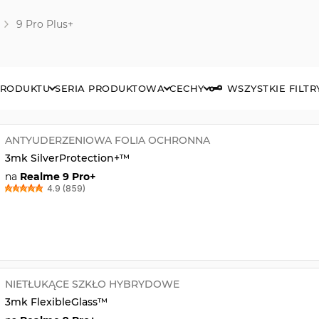
9 Pro Plus+
PRODUKTU
SERIA PRODUKTOWA
CECHY
WSZYSTKIE FILTR
ANTYUDERZENIOWA FOLIA OCHRONNA
3mk SilverProtection+™
na
Realme 9 Pro+
4.9 (859)
NIETŁUKĄCE SZKŁO HYBRYDOWE
3mk FlexibleGlass™