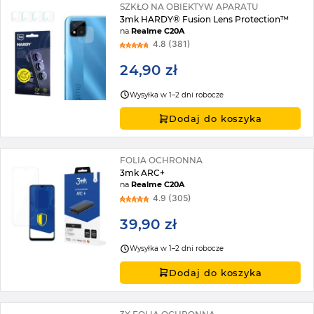
SZKŁO NA OBIEKTYW APARATU
3mk HARDY® Fusion Lens Protection™
na
Realme C20A
4.8 (381)
24,90 zł
Wysyłka w 1–2 dni robocze
Dodaj do koszyka
FOLIA OCHRONNA
3mk ARC+
na
Realme C20A
4.9 (305)
39,90 zł
Wysyłka w 1–2 dni robocze
Dodaj do koszyka