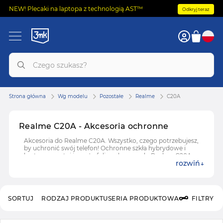
NEW! Plecaki na laptopa z technologią AST™
Odkryj teraz
Strona główna
Wg modelu
Pozostałe
Realme
C20A
Realme C20A - Akcesoria ochronne
Akcesoria do Realme C20A. Wszystko, czego potrzebujesz,
by uchronić swój telefon! Ochronne szkła hybrydowe i
hartowane, etui i case'y, folie ochronne do Realme C20A.
rozwiń
SORTUJ
RODZAJ PRODUKTU
SERIA PRODUKTOWA
FILTRY