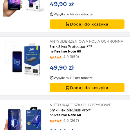
49,90 zł
Wysyłka w 1–2 dni robocze
Dodaj do koszyka
ANTYUDERZENIOWA FOLIA OCHRONNA
3mk SilverProtection+™
na
Realme Note 60
4.9 (859)
49,90 zł
Wysyłka w 1–2 dni robocze
Dodaj do koszyka
NIETŁUKĄCE SZKŁO HYBRYDOWE
3mk FlexibleGlass Pro™
na
Realme Note 60
4.9 (267)