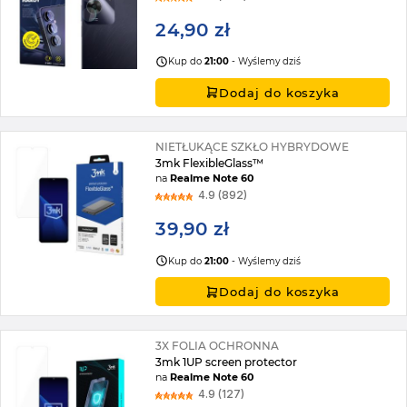
24,90 zł
Kup do
21:00
- Wyślemy dziś
Dodaj do koszyka
NIETŁUKĄCE SZKŁO HYBRYDOWE
3mk FlexibleGlass™
na
Realme Note 60
4.9 (892)
39,90 zł
Kup do
21:00
- Wyślemy dziś
Dodaj do koszyka
3X FOLIA OCHRONNA
3mk 1UP screen protector
na
Realme Note 60
4.9 (127)