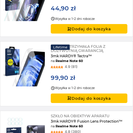
44,90 zł
Wysyłka w 1–2 dni robocze
Dodaj do koszyka
SUPERWYTRZYMAŁA FOLIA Z
Lifetime
DOŻYWOTNIĄ GWARANCJĄ
3mk HARDY® Tectra™
na
Realme Note 60
4.9 (81)
99,90 zł
Wysyłka w 1–2 dni robocze
Dodaj do koszyka
SZKŁO NA OBIEKTYW APARATU
3mk HARDY® Fusion Lens Protection™
na
Realme Note 60
4.8 (380)