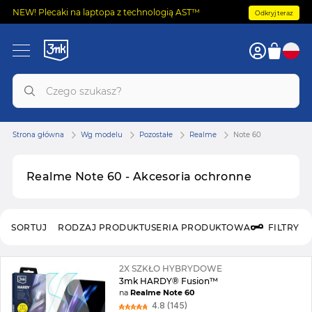
NEW! Plecaki na laptopa z technologią AST™
Odkryj teraz
Strona główna
Wg modelu
Pozostałe
Realme
Note 60
Realme Note 60 - Akcesoria ochronne
SORTUJ
RODZAJ PRODUKTU
SERIA PRODUKTOWA
FILTRY
2X SZKŁO HYBRYDOWE
3mk HARDY® Fusion™
na
Realme Note 60
4.8 (145)