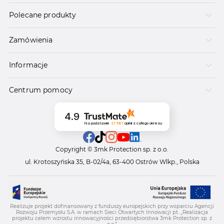
Polecane produkty
Zamówienia
Informacje
Centrum pomocy
4.9
Na podstawie
21 581
opinii
z całego okresu
Copyright © 3mk Protection sp. z o.o.
ul. Krotoszyńska 35, B-02/4a, 63-400 Ostrów Wlkp., Polska
Realizuje projekt dofinansowany z funduszy europejskich przy wsparciu Agencji
Rozwoju Przemysłu S.A. w ramach Sieci Otwartych Innowacji pt. „Realizacja
projektu celem wzrostu innowacyjności przedsiębiorstwa 3mk Protection sp. z