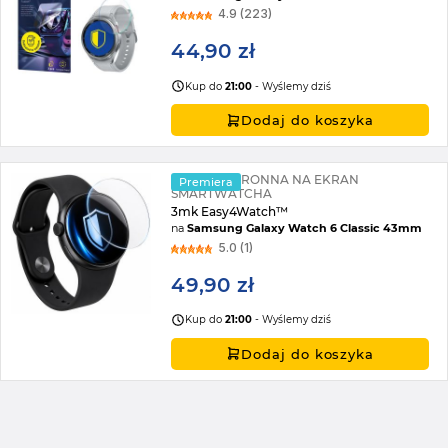
4.9 (223)
44,90 zł
Kup do
21:00
- Wyślemy dziś
Dodaj do koszyka
FOLIA OCHRONNA NA EKRAN
Premiera
SMARTWATCHA
3mk Easy4Watch™
na
Samsung Galaxy Watch 6 Classic 43mm
5.0 (1)
49,90 zł
Kup do
21:00
- Wyślemy dziś
Dodaj do koszyka