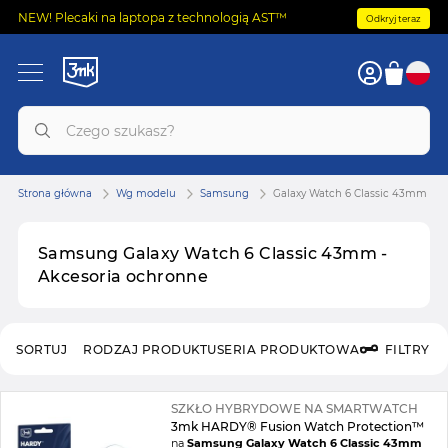
NEW! Plecaki na laptopa z technologią AST™
Odkryj teraz
Strona główna
Wg modelu
Samsung
Galaxy Watch 6 Classic 43mm
Samsung Galaxy Watch 6 Classic 43mm -
Akcesoria ochronne
SORTUJ
RODZAJ PRODUKTU
SERIA PRODUKTOWA
FILTRY
SZKŁO HYBRYDOWE NA SMARTWATCH
3mk HARDY® Fusion Watch Protection™
na
Samsung Galaxy Watch 6 Classic 43mm