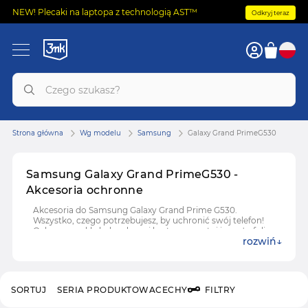
NEW! Plecaki na laptopa z technologią AST™
Odkryj teraz
Strona główna
Wg modelu
Samsung
Galaxy Grand PrimeG530
Samsung Galaxy Grand PrimeG530 -
Akcesoria ochronne
Akcesoria do Samsung Galaxy Grand Prime G530.
Wszystko, czego potrzebujesz, by uchronić swój telefon!
Ochronne szkła hybrydowe i hartowane, etui i case'y, folie
rozwiń
ochronne do Samsung Galaxy Grand Prime G530.
SORTUJ
SERIA PRODUKTOWA
CECHY
FILTRY