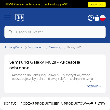
NEW! Plecaki na laptopa z technologią AST™
Odkryj teraz
Strona główna
Wg modelu
Samsung
Galaxy M02s
Samsung Galaxy M02s - Akcesoria
ochronne
Akcesoria do Samsung Galaxy M02s. Wszystko, czego
potrzebujesz, by uchronić swój telefon! Ochronne szkła
hybrydowe i hartowane, etui i case'y, folie ochronne do
rozwiń
Samsung Galaxy M02s.
SORTUJ
RODZAJ PRODUKTU
SERIA PRODUKTOWA
FILTRY