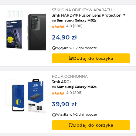
SZKŁO NA OBIEKTYW APARATU
3mk HARDY® Fusion Lens Protection™
na
Samsung Galaxy M02s
4.8 (380)
24,90 zł
Wysyłka w 1–2 dni robocze
Dodaj do koszyka
FOLIA OCHRONNA
3mk ARC+
na
Samsung Galaxy M02s
4.9 (305)
39,90 zł
Wysyłka w 1–2 dni robocze
Dodaj do koszyka