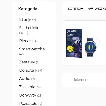
Filtry
Kategoria
SORTUJ
WSZYS
Etui
produkty
1437
Szkła i folie
produkty
16821
Plecaki
produkty
4
Smartwatche
produkty
45
Zestawy
produkty
3
Do auta
produkty
457
Audio
produkty
7
1
element
Zasilanie
produkty
74
Uchwyty
produkty
29
Pozostałe
produkty
4