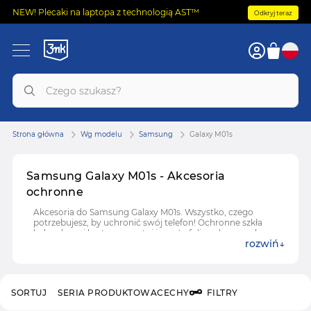
NEW! Plecaki na laptopa z technologią AST™
Odkryj teraz
Strona główna
Wg modelu
Samsung
Galaxy M01s
Samsung Galaxy M01s - Akcesoria
ochronne
Akcesoria do Samsung Galaxy M01s. Wszystko, czego
potrzebujesz, by uchronić swój telefon! Ochronne szkła
hybrydowe i hartowane, etui i case'y, folie ochronne do
rozwiń
Samsung Galaxy M01s.
SORTUJ
SERIA PRODUKTOWA
CECHY
FILTRY