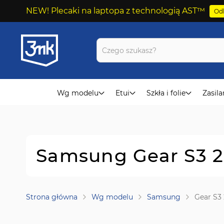
NEW! Plecaki na laptopa z technologią AST™
Odk
Przejdź
do
treści
Wg modelu
Etui
Szkła i folie
Zasila
Samsung Gear S3 2
Strona główna
Wg modelu
Samsung
Gear S3 