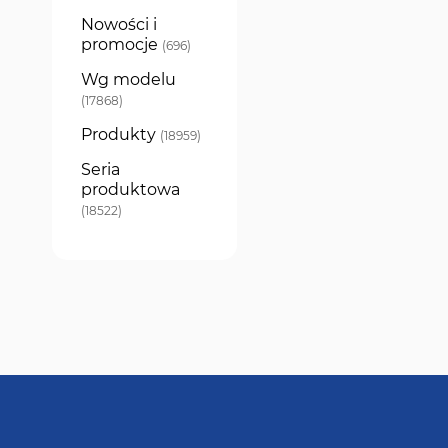
Nowości i
promocje
produkty
696
Wg modelu
produkty
17868
Produkty
produkty
18959
Seria
produktowa
produkty
18522