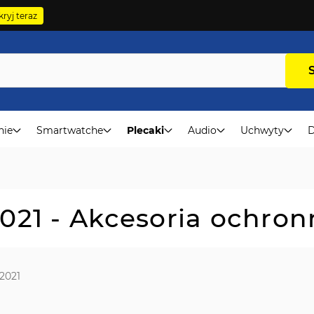
ryj teraz
nie
Smartwatche
Plecaki
Audio
Uchwyty
D
021 - Akcesoria ochron
2021