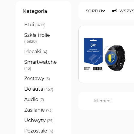
Filtry
Kategoria
SORTUJ
WSZYS
Etui
produkty
1437
Szkła i folie
produkty
16820
Plecaki
produkty
4
Smartwatche
produkty
45
Zestawy
produkty
3
Do auta
produkty
457
Audio
produkty
7
1
element
Zasilanie
produkty
73
Uchwyty
produkty
29
Pozostałe
produkty
4