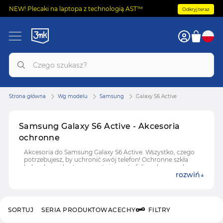
NEW! Plecaki na laptopa z technologią AST™
Odkryj teraz
Strona główna
Wg modelu
Samsung
Galaxy S6 Active
Samsung Galaxy S6 Active - Akcesoria
ochronne
Akcesoria do Samsung Galaxy S6 Active. Wszystko, czego
potrzebujesz, by uchronić swój telefon! Ochronne szkła
hybrydowe i hartowane, etui i case'y, folie ochronne do
rozwiń
Samsung Galaxy S6 Active.
SORTUJ
SERIA PRODUKTOWA
CECHY
FILTRY