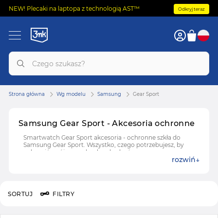
NEW! Plecaki na laptopa z technologią AST™
Odkryj teraz
Strona główna
Wg modelu
Samsung
Gear Sport
Samsung Gear Sport - Akcesoria ochronne
Smartwatch Gear Sport akcesoria - ochronne szkła do
Samsung Gear Sport. Wszystko, czego potrzebujesz, by
uchronić swój zegarek od uszkodzeń.
rozwiń
SORTUJ
FILTRY