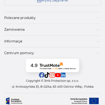
Wyślij zapytanie
Polecane produkty
Zamówienia
Informacje
Centrum pomocy
4.9
Na podstawie
21 566
opinii
z całego okresu
Copyright © 3mk Protection sp. z o.o.
ul. Krotoszyńska 35, B-02/4a, 63-400 Ostrów Wlkp., Polska