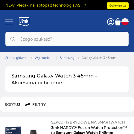
NEW! Plecaki na laptopa z technologią AST™
Odkryj teraz
Strona główna
Wg modelu
Samsung
Galaxy Watch 3 45mm
Samsung Galaxy Watch 3 45mm -
Akcesoria ochronne
SORTUJ
FILTRY
SZKŁO HYBRYDOWE NA SMARTWATCH
3mk HARDY® Fusion Watch Protection™
na
Samsung Galaxy Watch 3 45mm