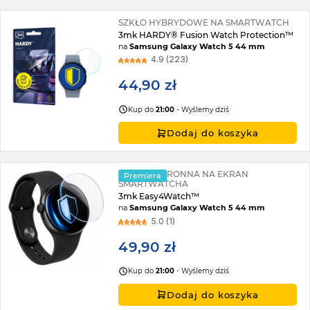
SZKŁO HYBRYDOWE NA SMARTWATCH
3mk HARDY® Fusion Watch Protection™
na
Samsung Galaxy Watch 5 44 mm
4.9 (223)
44,90 zł
Kup do
21:00
- Wyślemy dziś
Dodaj do koszyka
FOLIA OCHRONNA NA EKRAN
Premiera
SMARTWATCHA
3mk Easy4Watch™
na
Samsung Galaxy Watch 5 44 mm
5.0 (1)
49,90 zł
Kup do
21:00
- Wyślemy dziś
Dodaj do koszyka