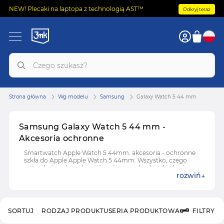
NEW! Plecaki na laptopa z technologią AST™
Odkryj teraz
Strona główna
Wg modelu
Samsung
Galaxy Watch 5 44 mm
Samsung Galaxy Watch 5 44 mm -
Akcesoria ochronne
Smartwatch Apple Watch 5 44mm. akcesoria - ochronne
szkła do Apple Apple Watch 5 44mm. Wszystko, czego
potrzebujesz, by uchronić swój zegarek od uszkodzeń.
rozwiń
SORTUJ
RODZAJ PRODUKTU
SERIA PRODUKTOWA
FILTRY