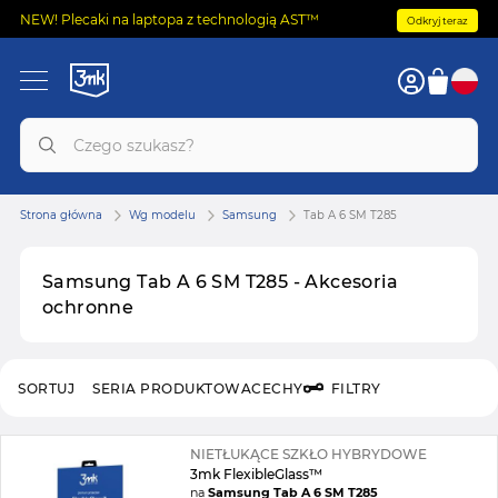
NEW! Plecaki na laptopa z technologią AST™
Odkryj teraz
Strona główna
Wg modelu
Samsung
Tab A 6 SM T285
Samsung Tab A 6 SM T285 - Akcesoria
ochronne
SORTUJ
SERIA PRODUKTOWA
CECHY
FILTRY
NIETŁUKĄCE SZKŁO HYBRYDOWE
3mk FlexibleGlass™
na
Samsung Tab A 6 SM T285