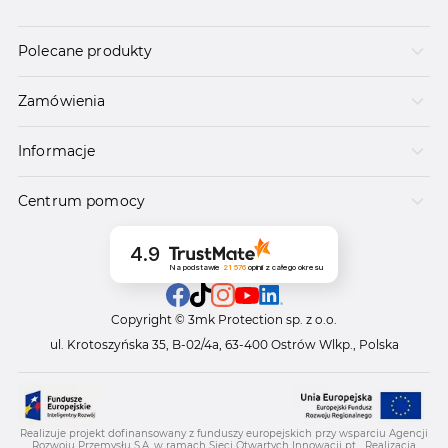
Polecane produkty
Zamówienia
Informacje
Centrum pomocy
4.9
Na podstawie
21 576
opinii
z całego okresu
Copyright © 3mk Protection sp. z o.o.
ul. Krotoszyńska 35, B-02/4a, 63-400 Ostrów Wlkp., Polska
Realizuje projekt dofinansowany z funduszy europejskich przy wsparciu Agencji
Rozwoju Przemysłu S.A. w ramach Sieci Otwartych Innowacji pt. „Realizacja