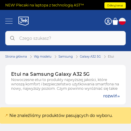
NEW! Plecaki na laptopa z technologią AST™
Odkryj teraz
Strona główna
Wg modelu
Samsung
Galaxy A32 5G
Etui
Etui na Samsung Galaxy A32 5G
Nowoczesne etui to produkty najwyższej jakości, które
wnoszą komfort i bezpieczeństwo użytkowania smartfona na
nowy, najwyższy poziom. Czym powinno wyróżniać się takie
etui? Czy zdoła ono uchronić obudowę w razie upadku?
rozwiń
Zobaczmy!
Zobacz też:
folie i szkła ochronne do Samsunga Galaxy A32
5G
Nie znaleźliśmy produktów pasujących do wyboru.