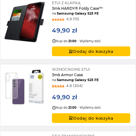
ETUI Z KLAPKĄ
3mk HARDY® Foldy Case™
na
Samsung Galaxy S23 FE
4.9 (15)
49,90 zł
Kup do
21:00
- Wyślemy dziś
Dodaj do koszyka
WZMOCNIONE ETUI
3mk Armor Case
na
Samsung Galaxy S23 FE
4.9 (304)
49,90 zł
Kup do
21:00
- Wyślemy dziś
Dodaj do koszyka