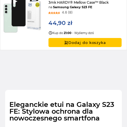
3mk HARDY® Mellow Case™ Black
na
Samsung Galaxy S23 FE
4.6 (8)
44,90 zł
Kup do
21:00
- Wyślemy dziś
Dodaj do koszyka
Eleganckie etui na Galaxy S23
FE: Stylowa ochrona dla
nowoczesnego smartfona