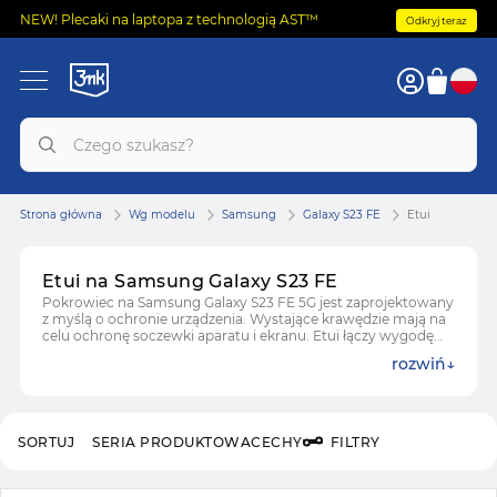
NEW! Plecaki na laptopa z technologią AST™
Odkryj teraz
Strona główna
Wg modelu
Samsung
Galaxy S23 FE
Etui
Etui na Samsung Galaxy S23 FE
Pokrowiec na Samsung Galaxy S23 FE 5G jest zaprojektowany
z myślą o ochronie urządzenia. Wystające krawędzie mają na
celu ochronę soczewki aparatu i ekranu. Etui łączy wygodę
użytkowania z zachowaniem estetycznego wyglądu telefonu.
rozwiń
Wybierz etui S23 i ciesz się zabezpieczeniem smartfonu.
SORTUJ
SERIA PRODUKTOWA
CECHY
FILTRY