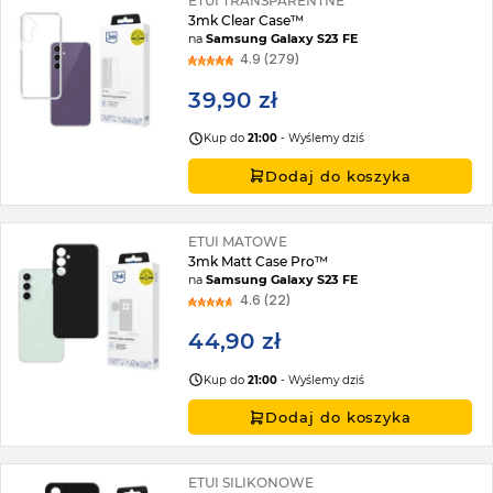
ETUI TRANSPARENTNE
3mk Clear Case™
na
Samsung Galaxy S23 FE
4.9 (279)
39,90 zł
Kup do
21:00
- Wyślemy dziś
Dodaj do koszyka
ETUI MATOWE
3mk Matt Case Pro™
na
Samsung Galaxy S23 FE
4.6 (22)
44,90 zł
Kup do
21:00
- Wyślemy dziś
Dodaj do koszyka
ETUI SILIKONOWE