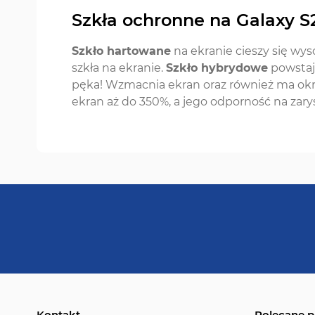
Szkła ochronne na Galaxy S
Szkło hartowane
na ekranie cieszy się wys
szkła na ekranie.
Szkło hybrydowe
powstaje
pęka! Wzmacnia ekran oraz również ma ok
ekran aż do 350%, a jego odporność na zar
Kontakt
Polecane p