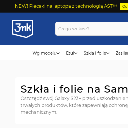
NEW! Plecaki na laptopa z technologią AST™
Odk
Przejdź
do
treści
Wg modelu
Etui
Szkła i folie
Zasila
Szkła i folie na Sa
Oszczędź swój Galaxy S23+ przed uszkodzeniem
trwałych produktów, które zapewniają ochronę 
mechanicznym.