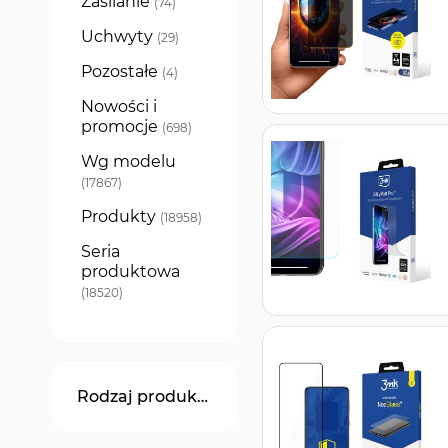
Zasilanie
produkty
74
Uchwyty
produkty
29
Pozostałe
produkty
4
Nowości i
promocje
produkty
698
Wg modelu
produkty
17867
Produkty
produkty
18958
Seria
produktowa
produkty
18520
Rodzaj produktu