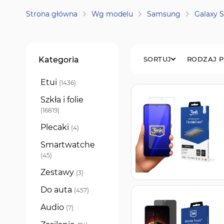
Strona główna
Wg modelu
Samsung
Galaxy S
Filtry
Kategoria
SORTUJ
RODZAJ 
Etui
produkty
1436
Szkła i folie
produkty
16819
Plecaki
produkty
4
Smartwatche
produkty
45
Zestawy
produkty
3
Do auta
produkty
457
Audio
produkty
7