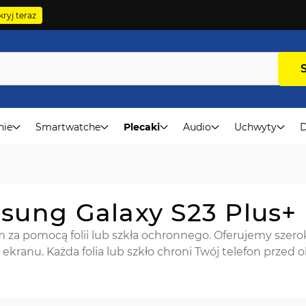
ryj teraz
nie
Smartwatche
Plecaki
Audio
Uchwyty
D
msung Galaxy S23 Plus+
 za pomocą folii lub szkła ochronnego. Oferujemy szer
ekranu. Każda folia lub szkło chroni Twój telefon przed