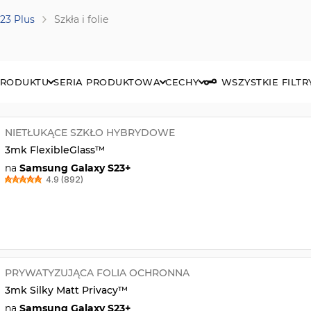
23 Plus
Szkła i folie
PRODUKTU
SERIA PRODUKTOWA
CECHY
WSZYSTKIE FILTR
NIETŁUKĄCE SZKŁO HYBRYDOWE
3mk FlexibleGlass™
na
Samsung Galaxy S23+
4.9 (892)
PRYWATYZUJĄCA FOLIA OCHRONNA
3mk Silky Matt Privacy™
na
Samsung Galaxy S23+