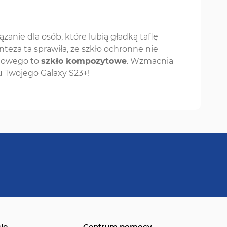
zanie dla osób, które lubią gładką taflę
nteza ta sprawiła, że szkło ochronne nie
ydowego to
szkło kompozytowe
. Wzmacnia
u Twojego Galaxy S23+!
je
Centrum pomocy