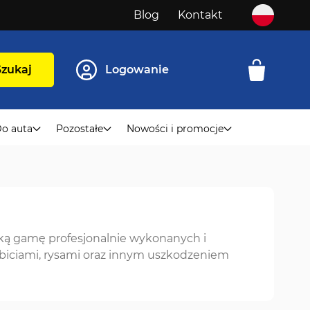
Blog
Kontakt
Szukaj
Logowanie
o auta
Pozostałe
Nowości i promocje
oką gamę profesjonalnie wykonanych i
 obiciami, rysami oraz innym uszkodzeniem