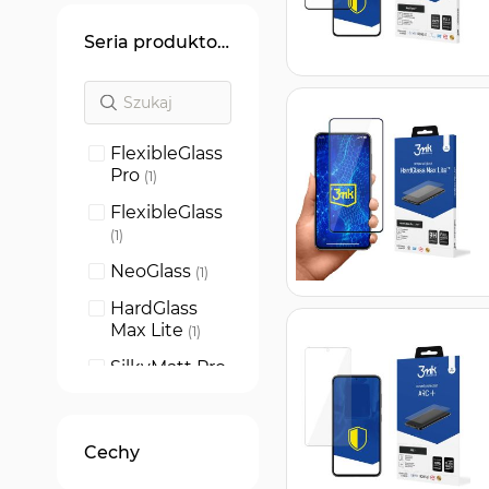
Seria produktowa
FlexibleGlass
Pro
produkt
1
FlexibleGlass
produkt
1
NeoGlass
produkt
1
HardGlass
Max Lite
produkt
1
SilkyMatt Pro
produkt
1
1UP screen
protector
produkt
1
Cechy
SilverProtect