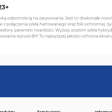
23+
oką odpornością na zarysowania. Jest to doskonałe rozwią
 z połączenia szkła hartowanego oraz folii ochronnej. Sy
reślony parametr twardości. Wyższy poziom szkła hybr
ysowania wynosi 8H! To najwyższej jakości ochrona ekran
rodukty
Zamówienia
Informac