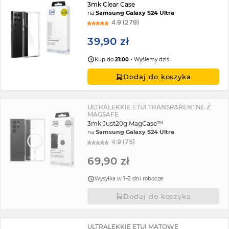
3mk Clear Case
na
Samsung Galaxy S24 Ultra
4.9 (279)
39,90 zł
Kup do
21:00
- Wyślemy dziś
Dodaj do koszyka
ULTRALEKKIE ETUI TRANSPARENTNE Z
MAGSAFE
3mk Just20g MagCase™
na
Samsung Galaxy S24 Ultra
4.9 (75)
69,90 zł
Wysyłka w 1–2 dni robocze
Dodaj do koszyka
ULTRALEKKIE ETUI MATOWE