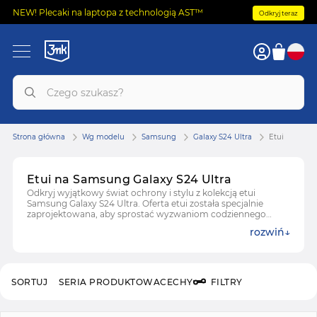
NEW! Plecaki na laptopa z technologią AST™
Odkryj teraz
Strona główna
Wg modelu
Samsung
Galaxy S24 Ultra
Etui
Etui na Samsung Galaxy S24 Ultra
Odkryj wyjątkowy świat ochrony i stylu z kolekcją etui
Samsung Galaxy S24 Ultra. Oferta etui została specjalnie
zaprojektowana, aby sprostać wyzwaniom codziennego
użytkowania. Nie zapominając o elegancki, designie i
rozwiń
innowacyjnych funkcjach Samsung Galaxy S24 Ultra. Każde
etui to połączenie wytrzymałości, estetyki i funkcjonalności,
idealnie dopasowane do potrzeb Twojego urządzenia.
SORTUJ
SERIA PRODUKTOWA
CECHY
FILTRY