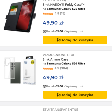
ETUI Z KLAPKĄ
3mk HARDY® Foldy Case™
na
Samsung Galaxy S24 Ultra
4.9 (15)
49,90 zł
Kup do
21:00
- Wyślemy dziś
Dodaj do koszyka
WZMOCNIONE ETUI
3mk Armor Case
na
Samsung Galaxy S24 Ultra
4.9 (304)
49,90 zł
Kup do
21:00
- Wyślemy dziś
Dodaj do koszyka
ETUI TRANSPARENTNE