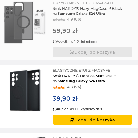
PRZYDYMIONE ETUI Z MAGSAFE
3mk HARDY® Hazy MagCase™ Black
na
Samsung Galaxy S24 Ultra
4.9 (66)
59,90 zł
Wysyłka w 1–2 dni robocze
Dodaj do koszyka
ELASTYCZNE ETUI Z MAGSAFE
3mk HARDY® Haptica MagCase™
na
Samsung Galaxy S24 Ultra
4.6 (25)
39,90 zł
Kup do
21:00
- Wyślemy dziś
Dodaj do koszyka