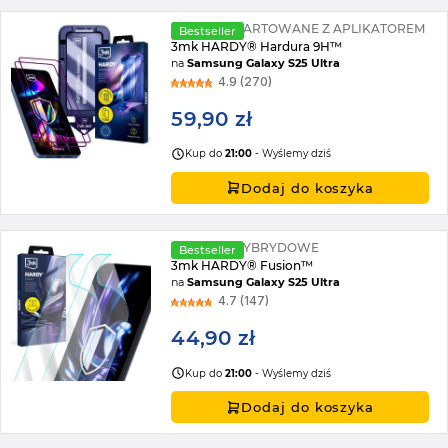
2X SZKŁO HARTOWANE Z APLIKATOREM
Bestseller
3mk HARDY® Hardura 9H™
na
Samsung Galaxy S25 Ultra
4.9 (270)
59,90 zł
Kup do
21:00
- Wyślemy dziś
Dodaj do koszyka
2X SZKŁO HYBRYDOWE
Bestseller
3mk HARDY® Fusion™
na
Samsung Galaxy S25 Ultra
4.7 (147)
44,90 zł
Kup do
21:00
- Wyślemy dziś
Dodaj do koszyka