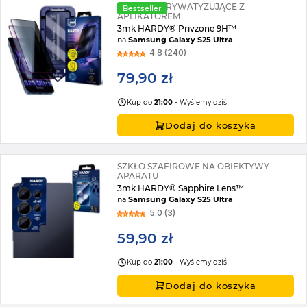
2X SZKŁO PRYWATYZUJĄCE Z
Bestseller
APLIKATOREM
3mk HARDY® Privzone 9H™
na
Samsung Galaxy S25 Ultra
4.8 (240)
79,90 zł
Kup do
21:00
- Wyślemy dziś
Dodaj do koszyka
SZKŁO SZAFIROWE NA OBIEKTYWY
APARATU
3mk HARDY® Sapphire Lens™
na
Samsung Galaxy S25 Ultra
5.0 (3)
59,90 zł
Kup do
21:00
- Wyślemy dziś
Dodaj do koszyka