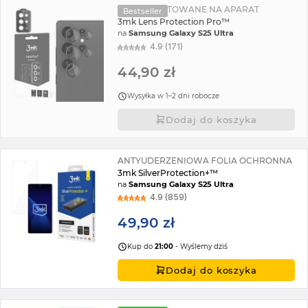
SZKŁO HARTOWANE NA APARAT
Bestseller
3mk Lens Protection Pro™
na
Samsung Galaxy S25 Ultra
4.9 (171)
44,90 zł
Wysyłka w 1–2 dni robocze
Dodaj do koszyka
ANTYUDERZENIOWA FOLIA OCHRONNA
3mk SilverProtection+™
na
Samsung Galaxy S25 Ultra
4.9 (859)
49,90 zł
Kup do
21:00
- Wyślemy dziś
Dodaj do koszyka