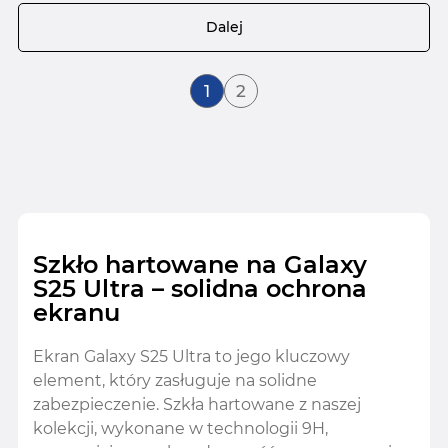
Strona
Dalej
Aktualnie czytasz stronę
Strona
1
2
Szkło hartowane na Galaxy
S25 Ultra – solidna ochrona
ekranu
Ekran Galaxy S25 Ultra to jego kluczowy
element, który zasługuje na solidne
zabezpieczenie. Szkła hartowane z naszej
kolekcji, wykonane w technologii 9H,