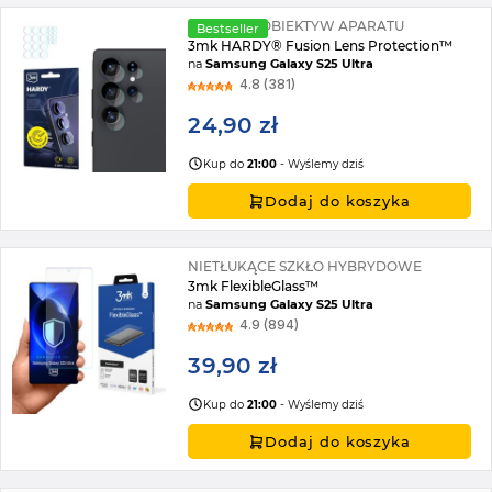
SZKŁO NA OBIEKTYW APARATU
Bestseller
3mk HARDY® Fusion Lens Protection™
na
Samsung Galaxy S25 Ultra
4.8 (381)
24,90 zł
Kup do
21:00
- Wyślemy dziś
Dodaj do koszyka
NIETŁUKĄCE SZKŁO HYBRYDOWE
3mk FlexibleGlass™
na
Samsung Galaxy S25 Ultra
4.9 (894)
39,90 zł
Kup do
21:00
- Wyślemy dziś
Dodaj do koszyka