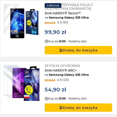
SUPERWYTRZYMAŁA FOLIA Z
Lifetime
DOŻYWOTNIĄ GWARANCJĄ
3mk HARDY® Tectra™
na
Samsung Galaxy S25 Ultra
4.9 (81)
99,90 zł
Kup do
21:00
- Wyślemy dziś
Dodaj do koszyka
2X FOLIA OCHRONNA
3mk HARDY® ARC+
na
Samsung Galaxy S25 Ultra
4.6 (20)
54,90 zł
Kup do
21:00
- Wyślemy dziś
Dodaj do koszyka