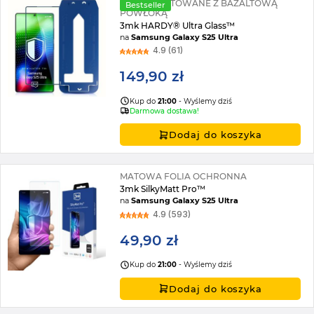
SZKŁO HARTOWANE Z BAZALTOWĄ
Bestseller
POWŁOKĄ
3mk HARDY® Ultra Glass™
na
Samsung Galaxy S25 Ultra
4.9 (61)
149,90 zł
Kup do
21:00
- Wyślemy dziś
Darmowa dostawa!
Dodaj do koszyka
MATOWA FOLIA OCHRONNA
3mk SilkyMatt Pro™
na
Samsung Galaxy S25 Ultra
4.9 (593)
49,90 zł
Kup do
21:00
- Wyślemy dziś
Dodaj do koszyka