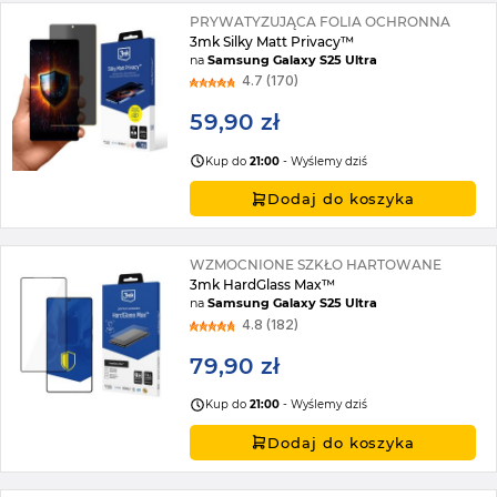
PRYWATYZUJĄCA FOLIA OCHRONNA
3mk Silky Matt Privacy™
na
Samsung Galaxy S25 Ultra
4.7 (170)
59,90 zł
Kup do
21:00
- Wyślemy dziś
Dodaj do koszyka
WZMOCNIONE SZKŁO HARTOWANE
3mk HardGlass Max™
na
Samsung Galaxy S25 Ultra
4.8 (182)
79,90 zł
Kup do
21:00
- Wyślemy dziś
Dodaj do koszyka