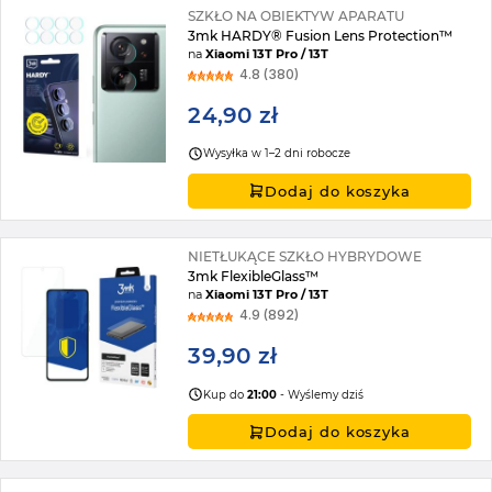
SZKŁO NA OBIEKTYW APARATU
3mk HARDY® Fusion Lens Protection™
na
Xiaomi 13T Pro / 13T
4.8 (380)
24,90 zł
Wysyłka w 1–2 dni robocze
Dodaj do koszyka
NIETŁUKĄCE SZKŁO HYBRYDOWE
3mk FlexibleGlass™
na
Xiaomi 13T Pro / 13T
4.9 (892)
39,90 zł
Kup do
21:00
- Wyślemy dziś
Dodaj do koszyka