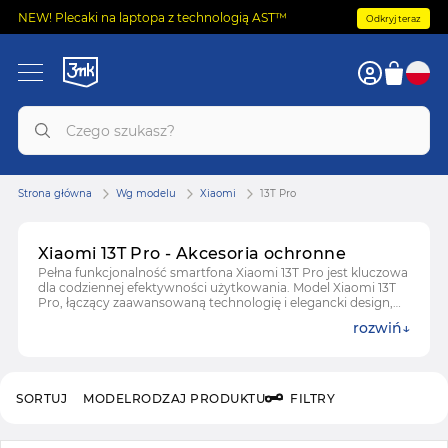
NEW! Plecaki na laptopa z technologią AST™
Odkryj teraz
Strona główna
Wg modelu
Xiaomi
13T Pro
Xiaomi 13T Pro - Akcesoria ochronne
Pełna funkcjonalność smartfona Xiaomi 13T Pro jest kluczowa
dla codziennej efektywności użytkowania. Model Xiaomi 13T
Pro, łączący zaawansowaną technologię i elegancki design,
wymaga ochrony, która nie ogranicza jego możliwości.
rozwiń
Odpowiednie akcesoria zapewniają bezproblemowe
użytkowanie i długotrwałą wydajność tego urządzenia.
SORTUJ
MODEL
RODZAJ PRODUKTU
FILTRY