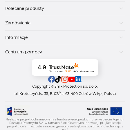
Polecane produkty
Zamówienia
Informacje
Centrum pomocy
4.9
Na podstawie
21 573
opinii
z całego okresu
Copyright © 3mk Protection sp. z o.o.
ul. Krotoszyńska 35, B-02/4a, 63-400 Ostrów Wlkp., Polska
Realizuje projekt dofinansowany z funduszy europejskich przy wsparciu Agencji
Rozwoju Przemysłu S.A. w ramach Sieci Otwartych Innowacji pt. „Realizacja
projektu celem wzrostu innowacyjności przedsiębiorstwa 3mk Protection sp. z
o.o.”