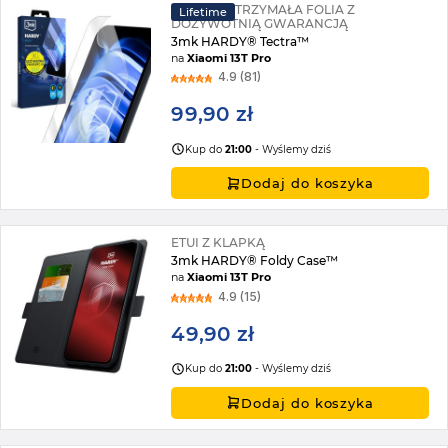
SUPERWYTRZYMAŁA FOLIA Z
Lifetime
DOŻYWOTNIĄ GWARANCJĄ
3mk HARDY® Tectra™
na
Xiaomi 13T Pro
4.9 (81)
99,90 zł
Kup do
21:00
- Wyślemy dziś
Dodaj do koszyka
ETUI Z KLAPKĄ
3mk HARDY® Foldy Case™
na
Xiaomi 13T Pro
4.9 (15)
49,90 zł
Kup do
21:00
- Wyślemy dziś
Dodaj do koszyka