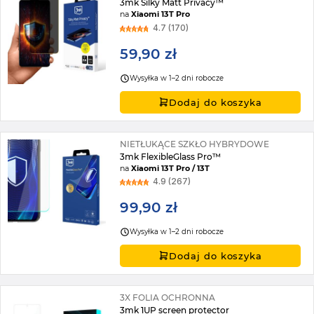
3mk Silky Matt Privacy™
na
Xiaomi 13T Pro
4.7 (170)
59,90 zł
Wysyłka w 1–2 dni robocze
Dodaj do koszyka
NIETŁUKĄCE SZKŁO HYBRYDOWE
3mk FlexibleGlass Pro™
na
Xiaomi 13T Pro / 13T
4.9 (267)
99,90 zł
Wysyłka w 1–2 dni robocze
Dodaj do koszyka
3X FOLIA OCHRONNA
3mk 1UP screen protector