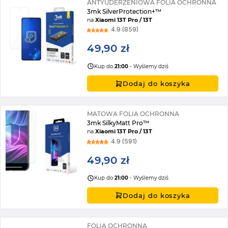
ANTYUDERZENIOWA FOLIA OCHRONNA
3mk SilverProtection+™
na
Xiaomi 13T Pro / 13T
4.9 (859)
49,90 zł
Kup do
21:00
- Wyślemy dziś
Dodaj do koszyka
MATOWA FOLIA OCHRONNA
3mk SilkyMatt Pro™
na
Xiaomi 13T Pro / 13T
4.9 (591)
49,90 zł
Kup do
21:00
- Wyślemy dziś
Dodaj do koszyka
FOLIA OCHRONNA