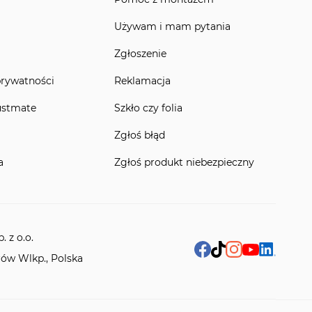
Używam i mam pytania
Zgłoszenie
prywatności
Reklamacja
ustmate
Szkło czy folia
Zgłoś błąd
a
Zgłoś produkt niebezpieczny
 z o.o.
rów Wlkp., Polska