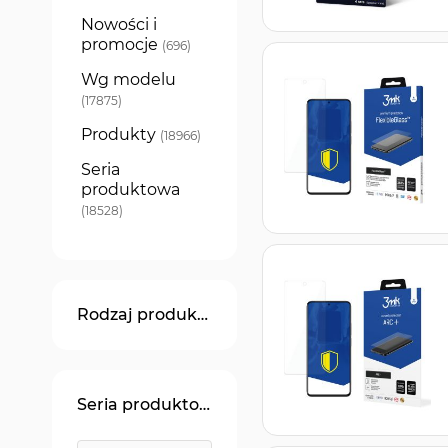
Nowości i
promocje
produkty
696
Wg modelu
produkty
17875
Produkty
produkty
18966
Seria
produktowa
produkty
18528
Rodzaj produktu
Seria produktowa