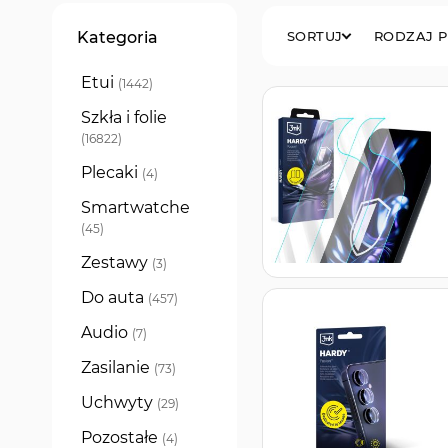
Filtry
Kategoria
SORTUJ
RODZAJ 
Etui
produkty
1442
Szkła i folie
produkty
16822
Plecaki
produkty
4
Smartwatche
produkty
45
Zestawy
produkty
3
Do auta
produkty
457
Audio
produkty
7
Zasilanie
produkty
73
Uchwyty
produkty
29
Pozostałe
produkty
4