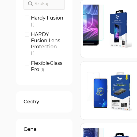
Hardy Fusion
produkt
1
HARDY
Fusion Lens
Protection
produkt
1
FlexibleGlass
Pro
produkt
1
FlexibleGlass
produkt
1
SilkyMatt Pro
Cechy
produkt
1
1UP screen
protector
produkt
1
Cena
SilverProtect
ion+
produkt
1