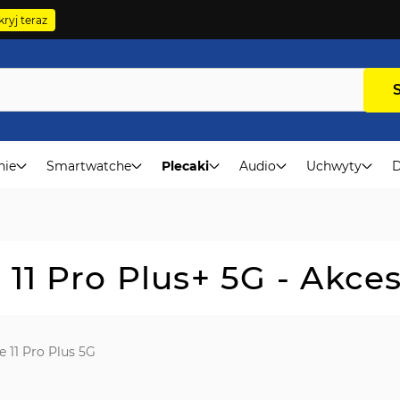
ryj teraz
nie
Smartwatche
Plecaki
Audio
Uchwyty
D
11 Pro Plus+ 5G - Akce
 11 Pro Plus 5G