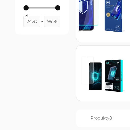
ARC+
produkt
1
zł
-
Produkty
8