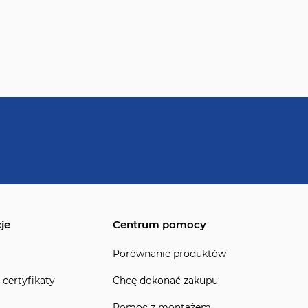
je
Centrum pomocy
Porównanie produktów
 certyfikaty
Chcę dokonać zakupu
Pomoc z montażem