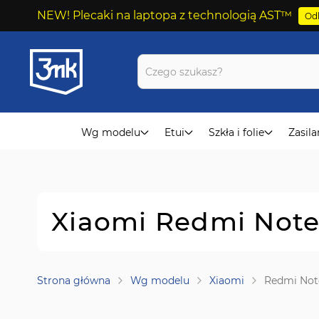
NEW! Plecaki na laptopa z technologią AST™
Odk
Przejdź
do
treści
Wg modelu
Etui
Szkła i folie
Zasila
Xiaomi Redmi Note 
Strona główna
Wg modelu
Xiaomi
Redmi Note