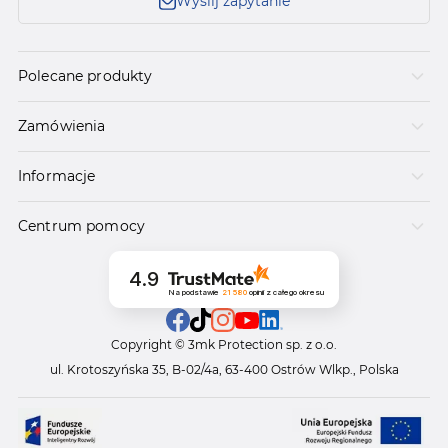
Wyślij zapytanie
Polecane produkty
Zamówienia
Informacje
Centrum pomocy
4.9
Na podstawie
21 580
opinii
z całego okresu
Copyright © 3mk Protection sp. z o.o.
ul. Krotoszyńska 35, B-02/4a, 63-400 Ostrów Wlkp., Polska