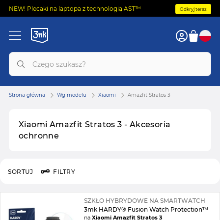
NEW! Plecaki na laptopa z technologią AST™
Odkryj teraz
Strona główna
Wg modelu
Xiaomi
Amazfit Stratos 3
Xiaomi Amazfit Stratos 3 - Akcesoria
ochronne
SORTUJ
FILTRY
SZKŁO HYBRYDOWE NA SMARTWATCH
3mk HARDY® Fusion Watch Protection™
na
Xiaomi Amazfit Stratos 3