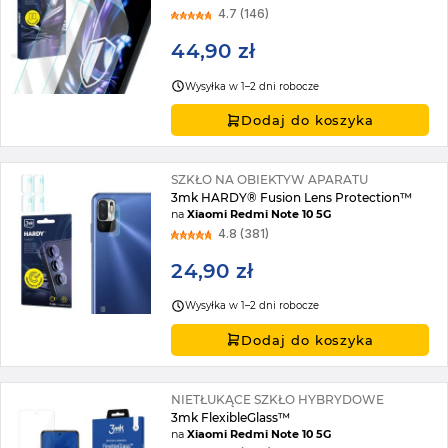
4.7 (146)
44,90 zł
Wysyłka w 1–2 dni robocze
Dodaj do koszyka
SZKŁO NA OBIEKTYW APARATU
3mk HARDY® Fusion Lens Protection™
na
Xiaomi Redmi Note 10 5G
4.8 (381)
24,90 zł
Wysyłka w 1–2 dni robocze
Dodaj do koszyka
NIETŁUKĄCE SZKŁO HYBRYDOWE
3mk FlexibleGlass™
na
Xiaomi Redmi Note 10 5G