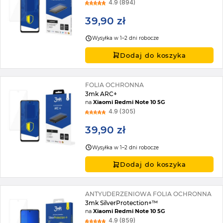
4.9 (894)
39,90 zł
Wysyłka w 1–2 dni robocze
Dodaj do koszyka
FOLIA OCHRONNA
3mk ARC+
na
Xiaomi Redmi Note 10 5G
4.9 (305)
39,90 zł
Wysyłka w 1–2 dni robocze
Dodaj do koszyka
ANTYUDERZENIOWA FOLIA OCHRONNA
3mk SilverProtection+™
na
Xiaomi Redmi Note 10 5G
4.9 (859)