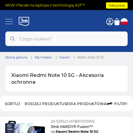
NEW! Plecaki na laptopa z technologią AST™
Odkryj teraz
Strona główna
Wg modelu
Xiaomi
Redmi Note 10 5G
Xiaomi Redmi Note 10 5G - Akcesoria
ochronne
SORTUJ
RODZAJ PRODUKTU
SERIA PRODUKTOWA
FILTRY
2X SZKŁO HYBRYDOWE
3mk HARDY® Fusion™
na
Xiaomi Redmi Note 10 5G