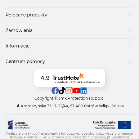
Polecane produkty
Zamówienia
Informacje
Centrum pomocy
4.9
Na podstawie
21 575
opinii
z całego okresu
Copyright © 3mk Protection sp. z o.o.
ul. Krotoszyńska 35, B-02/4a, 63-400 Ostrów Wlkp., Polska
Realizuje projekt dofinansowany z funduszy europejskich przy wsparciu Agencji
Rozwoju Przemysłu S.A. w ramach Sieci Otwartych Innowacji pt. „Realizacja